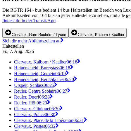
Die RGTR 164 - bus bedient 14 bus Haltestellen im Bereich von Luxe
Ankunftszeiten von 164 bus an jeder Haltestelle zu sehen, und alle g
findest du in der Transit-App
.
Clervaux, Gare Routière / Lycée
Clervaux, Kalborn / Kaalber
Sieh dir mehr Abfahrtszeiten an
Haltestellen
Fr., 7. Aug. 2026
Clervaux, Kalborn / Kaalber
06:16
Heinerscheid, Buregaass
06:18
Heinerscheid, Geméin
06:19
Heinerscheid, Bei Dikches
06:20
Urspelt, Schlass
06:25
Reuler, Centre Scolaire
06:27
Reuler, Duerf
06:28
Reuler, Hôh
06:29
Clervaux, Clinique
06:30
Clervaux, Police
06:30
Clervaux, Place de la Libération
06:31
Clervaux, Postes
06:32