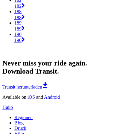
182
182
188
188
189
189
190
190
Never miss your ride again.
Download Transit.
Transit herunterladen
Available on
iOS
and
Android
Hallo
Regionen
Blog
Druck
Hilfe