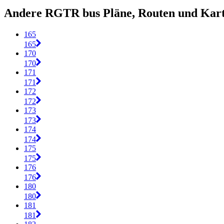
Andere RGTR bus Pläne, Routen und Kar
165
165
170
170
171
171
172
172
173
173
174
174
175
175
176
176
180
180
181
181