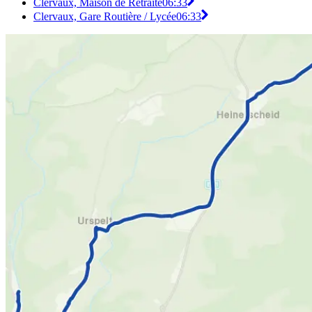
Clervaux, Maison de Retraite
06:33
Clervaux, Gare Routière / Lycée
06:33