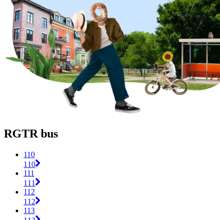
RGTR bus
110
110
111
111
112
112
113