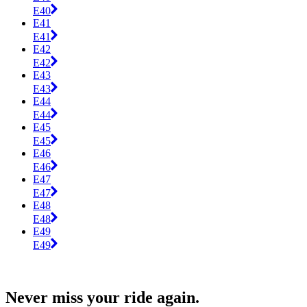
E40
E41
E41
E42
E42
E43
E43
E44
E44
E45
E45
E46
E46
E47
E47
E48
E48
E49
E49
Never miss your ride again.