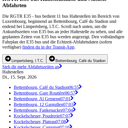
Abfahrten
Die RGTR E35 - bus bedient 11 bus Haltestellen im Bereich von
Luxembourg, beginnend an Bettembourg, Café du Stadion und
endend bei Limpertsberg, l.T.C. Scroll nach unten, um die
Ankunftszeiten von E35 bus an jeder Haltestelle zu sehen, und alle
geplanten Zeiten von E35 bus werden angezeigt. Den vollständigen
Fahrplan der E35 bus und die Echtzeit-Abfahrtsdaten (sofern
verfügbar)
findest du in der Transit-App
.
Limpertsberg, l.T.C.
Bettembourg, Café du Stadion
Sieh dir mehr Abfahrtszeiten an
Haltestellen
Di., 15. Sept. 2026
Bettembourg, Café du Stadion
06:55
Bettembourg, Gare Routière
06:57
Bettembourg, Al Gemeng
07:01
Bettembourg, 12 Gargullen
07:03
Bettembourg, Fankenacker
07:04
Kockelscheuer, Poudrerie
07:07
Kockelscheuer, Plateau
07:08
Kockelscheuer, Camping
07:10