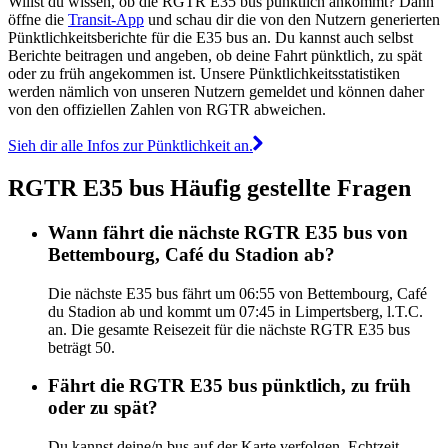
Willst du wissen, ob die RGTR E35 bus pünktlich ankommt? Dann
öffne die
Transit-App
und schau dir die von den Nutzern generierten
Pünktlichkeitsberichte für die E35 bus an. Du kannst auch selbst
Berichte beitragen und angeben, ob deine Fahrt pünktlich, zu spät
oder zu früh angekommen ist. Unsere Pünktlichkeitsstatistiken
werden nämlich von unseren Nutzern gemeldet und können daher
von den offiziellen Zahlen von RGTR abweichen.
Sieh dir alle Infos zur Pünktlichkeit an.
RGTR E35 bus Häufig gestellte Fragen
Wann fährt die nächste RGTR E35 bus von
Bettembourg, Café du Stadion ab?
Die nächste E35 bus fährt um 06:55 von Bettembourg, Café
du Stadion ab und kommt um 07:45 in Limpertsberg, l.T.C.
an. Die gesamte Reisezeit für die nächste RGTR E35 bus
beträgt 50.
Fährt die RGTR E35 bus pünktlich, zu früh
oder zu spät?
Du kannst deine/n bus auf der Karte verfolgen, Echtzeit-