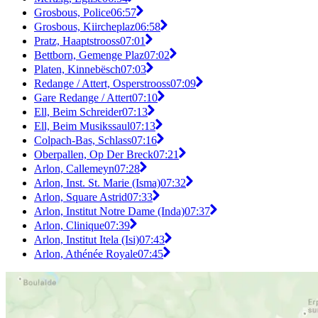
Grosbous, Police
06:57
Grosbous, Kiircheplaz
06:58
Pratz, Haaptstrooss
07:01
Bettborn, Gemenge Plaz
07:02
Platen, Kinnebësch
07:03
Redange / Attert, Osperstrooss
07:09
Gare Redange / Attert
07:10
Ell, Beim Schreider
07:13
Ell, Beim Musikssaul
07:13
Colpach-Bas, Schlass
07:16
Oberpallen, Op Der Breck
07:21
Arlon, Callemeyn
07:28
Arlon, Inst. St. Marie (Isma)
07:32
Arlon, Square Astrid
07:33
Arlon, Institut Notre Dame (Inda)
07:37
Arlon, Clinique
07:39
Arlon, Institut Itela (Isi)
07:43
Arlon, Athénée Royale
07:45