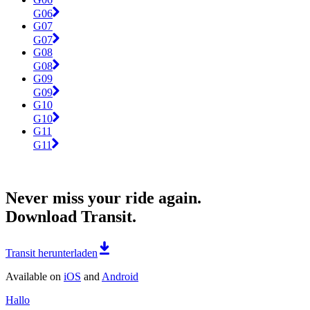
G06
G07
G07
G08
G08
G09
G09
G10
G10
G11
G11
Never miss your ride again.
Download Transit.
Transit herunterladen
Available on
iOS
and
Android
Hallo