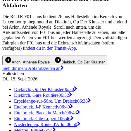
Abfahrten
Die RGTR F01 - bus bedient 26 bus Haltestellen im Bereich von
Luxembourg, beginnend an Diekirch, Op Der Kluuster und endend
bei Arlon, Athénée Royale. Scroll nach unten, um die
Ankunftszeiten von F01 bus an jeder Haltestelle zu sehen, und alle
geplanten Zeiten von F01 bus werden angezeigt. Den vollständigen
Fahrplan der F01 bus und die Echtzeit-Abfahrtsdaten (sofern
verfügbar)
findest du in der Transit-App
.
Arlon, Athénée Royale
Diekirch, Op Der Kluuster
Sieh dir mehr Abfahrtszeiten an
Haltestellen
Di., 15. Sept. 2026
Diekirch, Op Der Kluuster
06:30
Diekirch, Gare Routière
06:32
Erpeldange-sur-Sûre, Um Dreieck
06:38
Ettelbruck, J-F Kennedy
06:40
Ettelbruck, Place du Marché
06:43
Ettelbruck, Cité Lopert 1
06:46
Niederfeulen, Route d'Arlon
06:50
Mertzig, Église
06:54