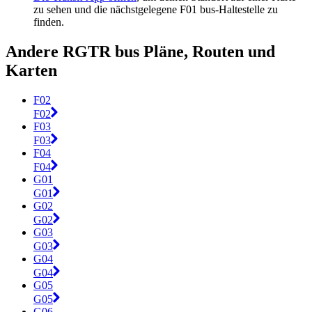
zu sehen und die nächstgelegene F01 bus-Haltestelle zu
finden.
Andere RGTR bus Pläne, Routen und
Karten
F02
F02
F03
F03
F04
F04
G01
G01
G02
G02
G03
G03
G04
G04
G05
G05
G06