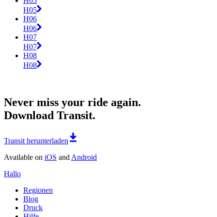
H05
H05
H06
H06
H07
H07
H08
H08
Never miss your ride again.
Download Transit.
Transit herunterladen
Available on
iOS
and
Android
Hallo
Regionen
Blog
Druck
Hilfe