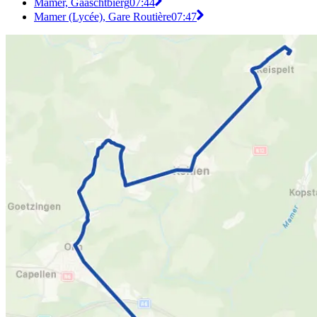
Mamer, Gaaschtbierg
07:44
Mamer (Lycée), Gare Routière
07:47