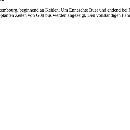
xembourg, beginnend an Kehlen, Um Ënneschte Buer und endend bei Ma
geplanten Zeiten von G08 bus werden angezeigt. Den vollständigen Fahr