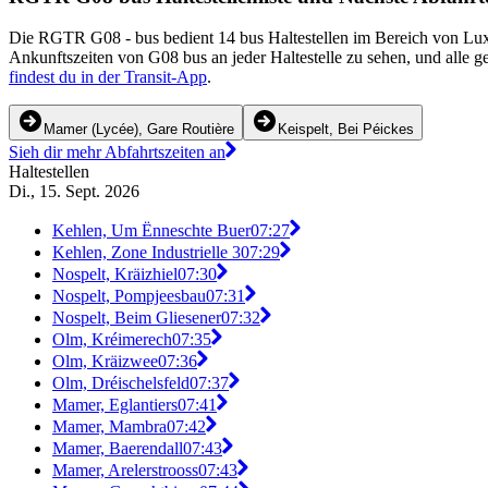
Die RGTR G08 - bus bedient 14 bus Haltestellen im Bereich von Lu
Ankunftszeiten von G08 bus an jeder Haltestelle zu sehen, und alle 
findest du in der Transit-App
.
Mamer (Lycée), Gare Routière
Keispelt, Bei Péickes
Sieh dir mehr Abfahrtszeiten an
Haltestellen
Di., 15. Sept. 2026
Kehlen, Um Ënneschte Buer
07:27
Kehlen, Zone Industrielle 3
07:29
Nospelt, Kräizhiel
07:30
Nospelt, Pompjeesbau
07:31
Nospelt, Beim Gliesener
07:32
Olm, Kréimerech
07:35
Olm, Kräizwee
07:36
Olm, Dréischelsfeld
07:37
Mamer, Eglantiers
07:41
Mamer, Mambra
07:42
Mamer, Baerendall
07:43
Mamer, Arelerstrooss
07:43