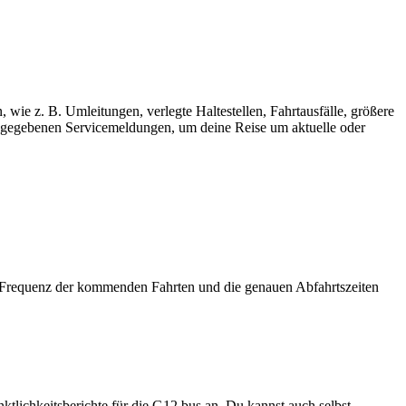
 wie z. B. Umleitungen, verlegte Haltestellen, Fahrtausfälle, größere
gegebenen Servicemeldungen, um deine Reise um aktuelle oder
 Frequenz der kommenden Fahrten und die genauen Abfahrtszeiten
ktlichkeitsberichte für die G12 bus an. Du kannst auch selbst