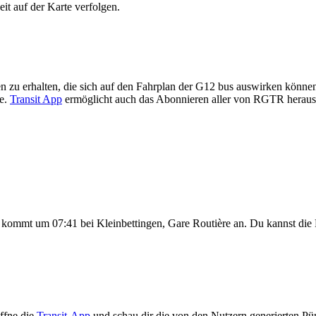
eit auf der Karte verfolgen.
n zu erhalten, die sich auf den Fahrplan der G12 bus auswirken können,
te.
Transit App
ermöglicht auch das Abonnieren aller von RGTR heraus
kommt um 07:41 bei Kleinbettingen, Gare Routière an. Du kannst die
ffne die
Transit-App
und schau dir die von den Nutzern generierten Pün