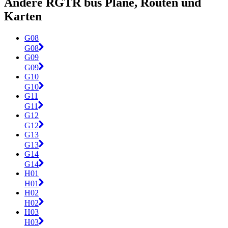
Andere RGTR bus Pläne, Routen und
Karten
G08
G08
G09
G09
G10
G10
G11
G11
G12
G12
G13
G13
G14
G14
H01
H01
H02
H02
H03
H03