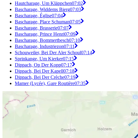
Hautcharage, Um Kläppchen
07:02
Bascharage, Widdems Bierg
07:03
Bascharage, Église
07:04
Bascharage, Place Schuman
07:05
Bascharage, Brasserie
07:07
Bascharage, Prince Henri
07:09
Bascharage, Bommertbesch
07:10
Bascharage, Industriezon
07:11
Schouweiler, Bei Der Aler Schoul
07:14
Sprinkange, Um Kierker
07:15
Dippach, Op Der Kopp
07:17
Dippach, Bei Der Kapell
07:18
Dippach, Bei Der Crèche
07:19
Mamer (Lycée), Gare Routière
07:35