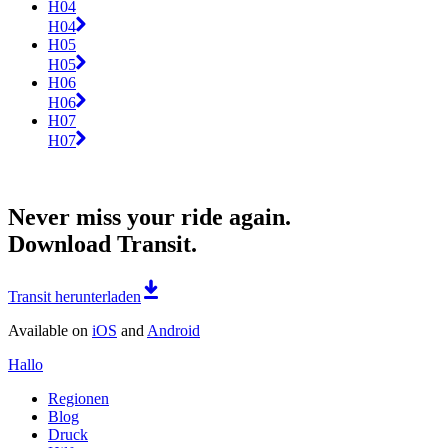
H04
H04
H05
H05
H06
H06
H07
H07
Never miss your ride again.
Download Transit.
Transit herunterladen
Available on
iOS
and
Android
Hallo
Regionen
Blog
Druck