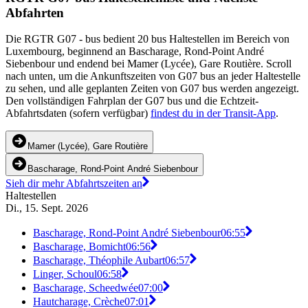
Abfahrten
Die RGTR G07 - bus bedient 20 bus Haltestellen im Bereich von
Luxembourg, beginnend an Bascharage, Rond-Point André
Siebenbour und endend bei Mamer (Lycée), Gare Routière. Scroll
nach unten, um die Ankunftszeiten von G07 bus an jeder Haltestelle
zu sehen, und alle geplanten Zeiten von G07 bus werden angezeigt.
Den vollständigen Fahrplan der G07 bus und die Echtzeit-
Abfahrtsdaten (sofern verfügbar)
findest du in der Transit-App
.
Mamer (Lycée), Gare Routière
Bascharage, Rond-Point André Siebenbour
Sieh dir mehr Abfahrtszeiten an
Haltestellen
Di., 15. Sept. 2026
Bascharage, Rond-Point André Siebenbour
06:55
Bascharage, Bomicht
06:56
Bascharage, Théophile Aubart
06:57
Linger, Schoul
06:58
Bascharage, Scheedwée
07:00
Hautcharage, Crèche
07:01