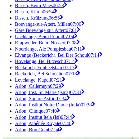
Bissen, Beim Maes
06:53
Bissen, Kiirch
06:54
Bissen, Kräizung
06:55
Boevange-sur-Attert, Millen
07:00
Gare Boevange-sur-Attert
07:01
Useldange, Beim Priorat
07:04
Rippweiler, Beim Nössert
07:08
Noerdange, Ale Pompjesbau
07:11
Elvange (Beckerich), Bei Der Schoul
07:14
Hovelange, Bei Bitzesch
07:14
Beckerich, Fraiheetsbam
07:17
Beckerich, Bei Schmatten
07:18
Levelange, Kapell
07:21
Arlon, Callemeyn
07:29
Arlon, Inst. St. Marie (Isma)
07:33
Arlon, Square Astrid
07:34
Arlon, Institut Notre Dame (Inda)
07:38
Arlon, Clinique
07:40
Arlon, Institut Itela (Isi)
07:44
Arlon, Athénée Royale
07:46
Arlon, Bon Coin
07:54