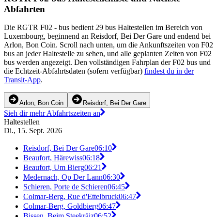
Abfahrten
Die RGTR F02 - bus bedient 29 bus Haltestellen im Bereich von
Luxembourg, beginnend an Reisdorf, Bei Der Gare und endend bei
Arlon, Bon Coin. Scroll nach unten, um die Ankunftszeiten von F02
bus an jeder Haltestelle zu sehen, und alle geplanten Zeiten von F02
bus werden angezeigt. Den vollständigen Fahrplan der F02 bus und
die Echtzeit-Abfahrtsdaten (sofern verfügbar)
findest du in der
Transit-App
.
Arlon, Bon Coin
Reisdorf, Bei Der Gare
Sieh dir mehr Abfahrtszeiten an
Haltestellen
Di., 15. Sept. 2026
Reisdorf, Bei Der Gare
06:10
Beaufort, Härewiss
06:18
Beaufort, Um Bierg
06:21
Medernach, Op Der Lann
06:30
Schieren, Porte de Schieren
06:45
Colmar-Berg, Rue d'Ettelbruck
06:47
Colmar-Berg, Goldbierg
06:47
Bissen, Beim Steekräiz
06:52