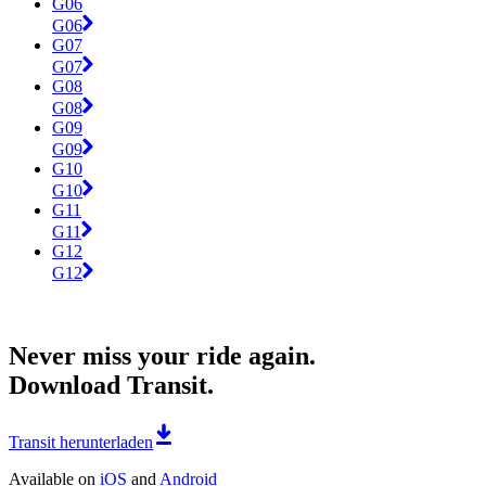
G06
G06
G07
G07
G08
G08
G09
G09
G10
G10
G11
G11
G12
G12
Never miss your ride again.
Download Transit.
Transit herunterladen
Available on
iOS
and
Android