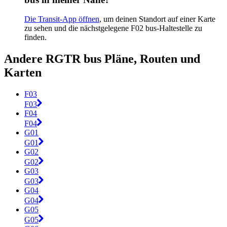
Die Transit-App öffnen
, um deinen Standort auf einer Karte
zu sehen und die nächstgelegene F02 bus-Haltestelle zu
finden.
Andere RGTR bus Pläne, Routen und
Karten
F03
F03
F04
F04
G01
G01
G02
G02
G03
G03
G04
G04
G05
G05