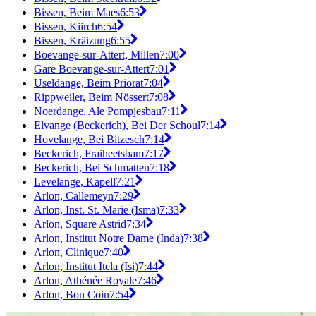
Bissen, Beim Maes
6:53
Bissen, Kiirch
6:54
Bissen, Kräizung
6:55
Boevange-sur-Attert, Millen
7:00
Gare Boevange-sur-Attert
7:01
Useldange, Beim Priorat
7:04
Rippweiler, Beim Nössert
7:08
Noerdange, Ale Pompjesbau
7:11
Elvange (Beckerich), Bei Der Schoul
7:14
Hovelange, Bei Bitzesch
7:14
Beckerich, Fraiheetsbam
7:17
Beckerich, Bei Schmatten
7:18
Levelange, Kapell
7:21
Arlon, Callemeyn
7:29
Arlon, Inst. St. Marie (Isma)
7:33
Arlon, Square Astrid
7:34
Arlon, Institut Notre Dame (Inda)
7:38
Arlon, Clinique
7:40
Arlon, Institut Itela (Isi)
7:44
Arlon, Athénée Royale
7:46
Arlon, Bon Coin
7:54