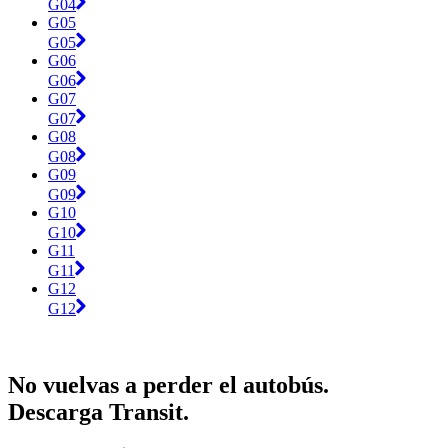
G04
G05
G05
G06
G06
G07
G07
G08
G08
G09
G09
G10
G10
G11
G11
G12
G12
No vuelvas a perder el autobús.
Descarga Transit.