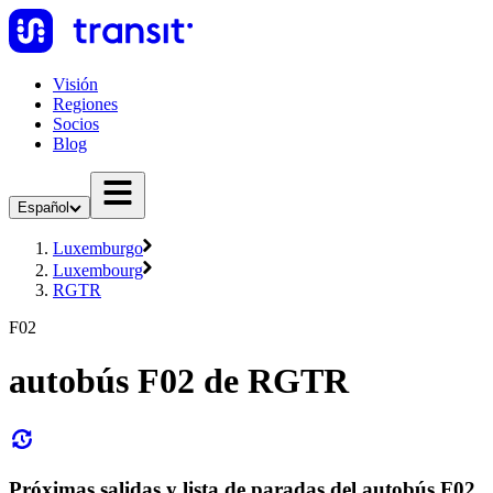
Visión
Regiones
Socios
Blog
Español
Luxemburgo
Luxembourg
RGTR
F02
autobús F02 de RGTR
Próximas salidas y lista de paradas del autobús F02