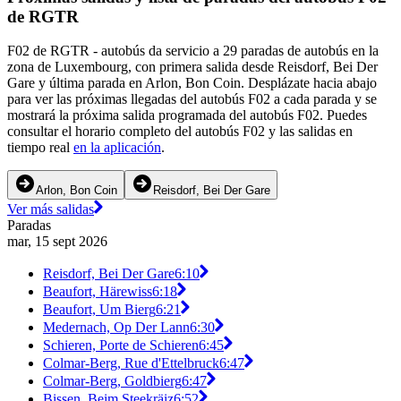
de RGTR
F02 de RGTR - autobús da servicio a 29 paradas de autobús en la
zona de Luxembourg, con primera salida desde Reisdorf, Bei Der
Gare y última parada en Arlon, Bon Coin. Desplázate hacia abajo
para ver las próximas llegadas del autobús F02 a cada parada y se
mostrará la próxima salida programada del autobús F02. Puedes
consultar el horario completo del autobús F02 y las salidas en
tiempo real
en la aplicación
.
Arlon, Bon Coin
Reisdorf, Bei Der Gare
Ver más salidas
Paradas
mar, 15 sept 2026
Reisdorf, Bei Der Gare
6:10
Beaufort, Härewiss
6:18
Beaufort, Um Bierg
6:21
Medernach, Op Der Lann
6:30
Schieren, Porte de Schieren
6:45
Colmar-Berg, Rue d'Ettelbruck
6:47
Colmar-Berg, Goldbierg
6:47
Bissen, Beim Steekräiz
6:52