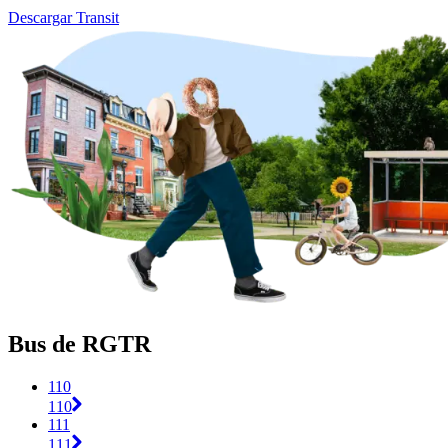
Descargar Transit
Bus de RGTR
110
110
111
111