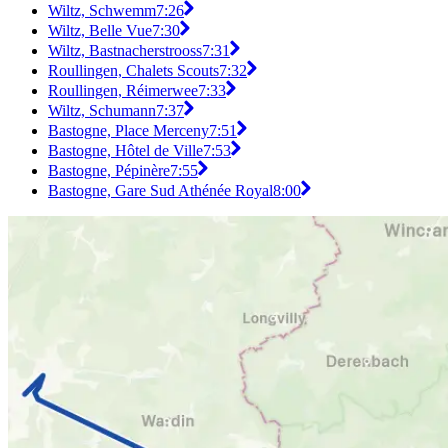
Wiltz, Schwemm
7:26
Wiltz, Belle Vue
7:30
Wiltz, Bastnacherstrooss
7:31
Roullingen, Chalets Scouts
7:32
Roullingen, Réimerwee
7:33
Wiltz, Schumann
7:37
Bastogne, Place Merceny
7:51
Bastogne, Hôtel de Ville
7:53
Bastogne, Pépinère
7:55
Bastogne, Gare Sud Athénée Royal
8:00