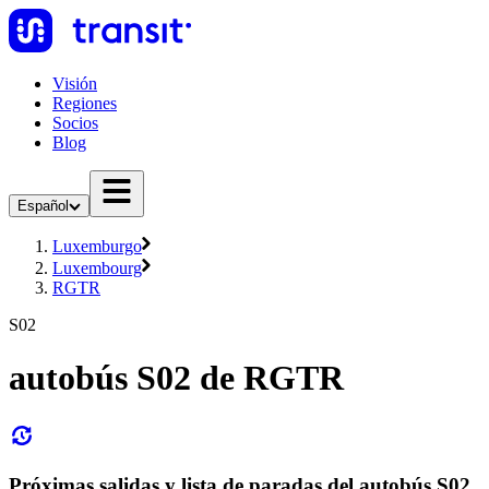
Visión
Regiones
Socios
Blog
Español
Luxemburgo
Luxembourg
RGTR
S02
autobús S02 de RGTR
Próximas salidas y lista de paradas del autobús S02