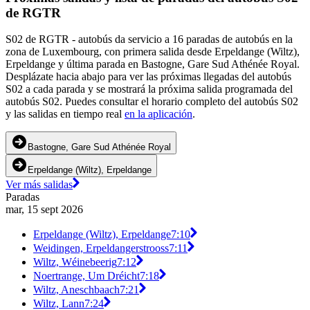
de RGTR
S02 de RGTR - autobús da servicio a 16 paradas de autobús en la
zona de Luxembourg, con primera salida desde Erpeldange (Wiltz),
Erpeldange y última parada en Bastogne, Gare Sud Athénée Royal.
Desplázate hacia abajo para ver las próximas llegadas del autobús
S02 a cada parada y se mostrará la próxima salida programada del
autobús S02. Puedes consultar el horario completo del autobús S02
y las salidas en tiempo real
en la aplicación
.
Bastogne, Gare Sud Athénée Royal
Erpeldange (Wiltz), Erpeldange
Ver más salidas
Paradas
mar, 15 sept 2026
Erpeldange (Wiltz), Erpeldange
7:10
Weidingen, Erpeldangerstrooss
7:11
Wiltz, Wéinebeerig
7:12
Noertrange, Um Dréicht
7:18
Wiltz, Aneschbaach
7:21
Wiltz, Lann
7:24