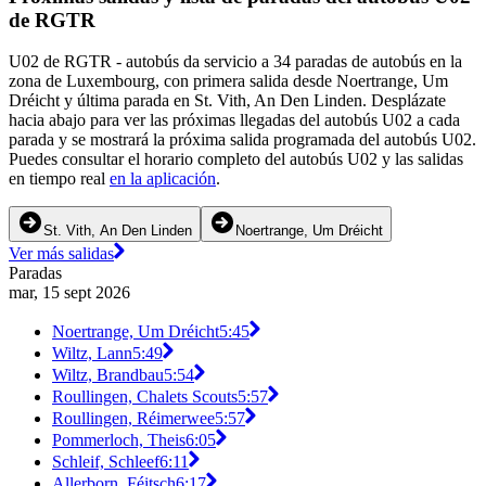
de RGTR
U02 de RGTR - autobús da servicio a 34 paradas de autobús en la
zona de Luxembourg, con primera salida desde Noertrange, Um
Dréicht y última parada en St. Vith, An Den Linden. Desplázate
hacia abajo para ver las próximas llegadas del autobús U02 a cada
parada y se mostrará la próxima salida programada del autobús U02.
Puedes consultar el horario completo del autobús U02 y las salidas
en tiempo real
en la aplicación
.
St. Vith, An Den Linden
Noertrange, Um Dréicht
Ver más salidas
Paradas
mar, 15 sept 2026
Noertrange, Um Dréicht
5:45
Wiltz, Lann
5:49
Wiltz, Brandbau
5:54
Roullingen, Chalets Scouts
5:57
Roullingen, Réimerwee
5:57
Pommerloch, Theis
6:05
Schleif, Schleef
6:11
Allerborn, Féitsch
6:17