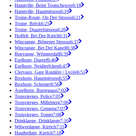
Hamiville, Beim Toutschewee
6:18
Hamiville, Haaptstrooss
6:19
Troine-Route, Op Der Strooss
6:21
Troine, Bréck
6:25
Troine, Duarrefstrooss
6:26
Hoffelt, Bei Der Kirich
6:31
Wincrange, Béigener Strooss
6:37
Wincrange, Bei Der Kapell
6:38
Boevange, Wëntgerdall
6:39
Eselborn, Dueref
6:46
Eselborn, Neidierfchen
6:47
Clervaux, Gare Routière / Lycée
6:51
Boxhorn, Hauptstrooss
6:55
Boxhorn, Schemer
6:56
Asselborn, Burregaass
7:02
Troisvierges, Police
7:05
Troisvierges, Millebierg
7:06
Troisvierges, Gemeng
7:07
Troisvierges, Tomm
7:08
Drinklange, Drinklange
7:10
Wilwerdange, Kirrich
7:11
Hautbellain, Kirrich
7:18