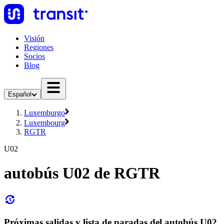
Visión
Regiones
Socios
Blog
Español
Luxemburgo
Luxembourg
RGTR
U02
autobús U02 de RGTR
Próximas salidas y lista de paradas del autobús U02