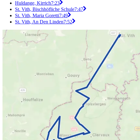
Huldange, Kirrich
7:23
St. Vith, Bischhöfliche Schule
7:47
St. Vith, Maria Goretti
7:49
St. Vith, An Den Linden
7:52