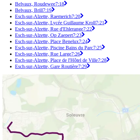
Belvaux, Roudewee
7:18
Belvaux, Brill
7:19
Esch-sur-Alzette, Raemerich
7:20
Esch-sur-Alzette, Lycée Guillaume Kroll
7:21
Esch-sur-Alzette, Rue d'Ehlerange
7:22
Esch-sur-Alzette, Op Zaepert
7:23
Esch-sur-Alzette, Place Benelux
7:24
Esch-sur-Alzette, Piscine Bains du Parc
7:25
Esch-sur-Alzette, Rue Large
7:26
Esch-sur-Alzette, Place de l'Hôtel de Ville
7:28
Esch-sur-Alzette, Gare Routière
7:29