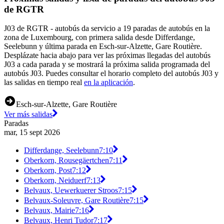
de RGTR
J03 de RGTR - autobús da servicio a 19 paradas de autobús en la
zona de Luxembourg, con primera salida desde Differdange,
Seelebunn y última parada en Esch-sur-Alzette, Gare Routière.
Desplázate hacia abajo para ver las próximas llegadas del autobús
J03 a cada parada y se mostrará la próxima salida programada del
autobús J03. Puedes consultar el horario completo del autobús J03 y
las salidas en tiempo real
en la aplicación
.
Esch-sur-Alzette, Gare Routière
Ver más salidas
Paradas
mar, 15 sept 2026
Differdange, Seelebunn
7:10
Oberkorn, Rousegäertchen
7:11
Oberkorn, Post
7:12
Oberkorn, Neiduerf
7:13
Belvaux, Uewerkuerer Stroos
7:15
Belvaux-Soleuvre, Gare Routière
7:15
Belvaux, Mairie
7:16
Belvaux, Henri Tudor
7:17