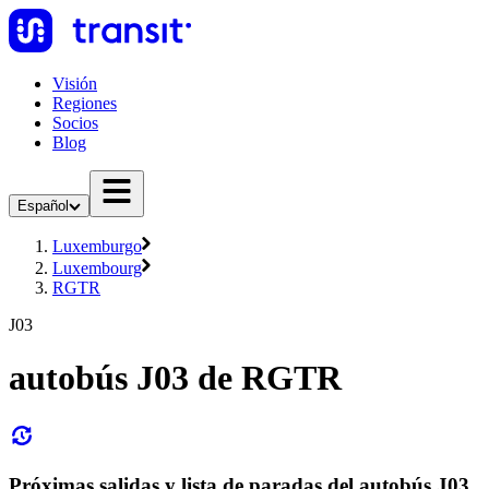
Visión
Regiones
Socios
Blog
Español
Luxemburgo
Luxembourg
RGTR
J03
autobús J03 de RGTR
Próximas salidas y lista de paradas del autobús J03