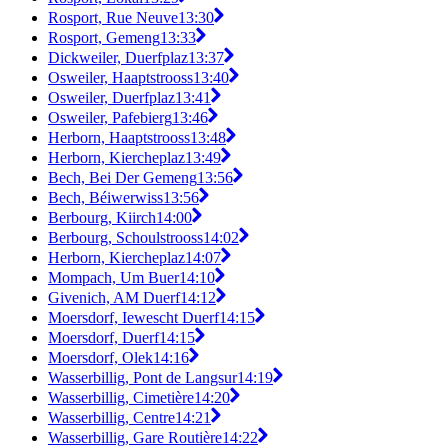
Rosport, Rue Neuve
13:30
Rosport, Gemeng
13:33
Dickweiler, Duerfplaz
13:37
Osweiler, Haaptstrooss
13:40
Osweiler, Duerfplaz
13:41
Osweiler, Pafebierg
13:46
Herborn, Haaptstrooss
13:48
Herborn, Kiercheplaz
13:49
Bech, Bei Der Gemeng
13:56
Bech, Béiwerwiss
13:56
Berbourg, Kiirch
14:00
Berbourg, Schoulstrooss
14:02
Herborn, Kiercheplaz
14:07
Mompach, Um Buer
14:10
Givenich, AM Duerf
14:12
Moersdorf, Iewescht Duerf
14:15
Moersdorf, Duerf
14:15
Moersdorf, Olek
14:16
Wasserbillig, Pont de Langsur
14:19
Wasserbillig, Cimetière
14:20
Wasserbillig, Centre
14:21
Wasserbillig, Gare Routière
14:22