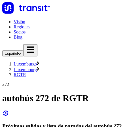
Visión
Regiones
Socios
Blog
Español
Luxemburgo
Luxembourg
RGTR
272
autobús 272 de RGTR
Próximas salidas y lista de paradas del autobús 272