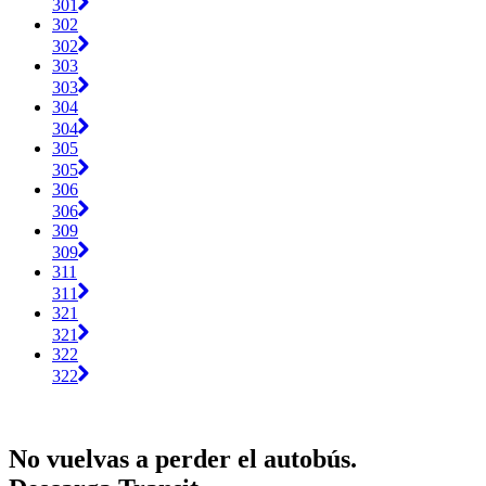
301
302
302
303
303
304
304
305
305
306
306
309
309
311
311
321
321
322
322
No vuelvas a perder el autobús.