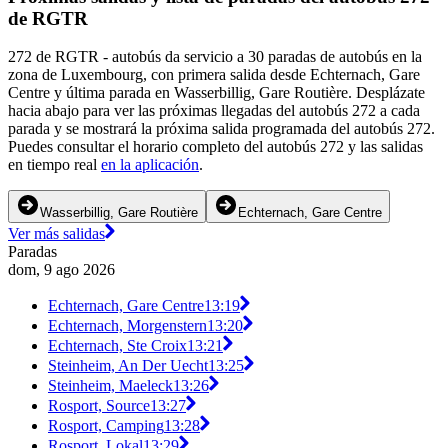
de RGTR
272 de RGTR - autobús da servicio a 30 paradas de autobús en la
zona de Luxembourg, con primera salida desde Echternach, Gare
Centre y última parada en Wasserbillig, Gare Routière. Desplázate
hacia abajo para ver las próximas llegadas del autobús 272 a cada
parada y se mostrará la próxima salida programada del autobús 272.
Puedes consultar el horario completo del autobús 272 y las salidas
en tiempo real
en la aplicación
.
Wasserbillig, Gare Routière
Echternach, Gare Centre
Ver más salidas
Paradas
dom, 9 ago 2026
Echternach, Gare Centre
13:19
Echternach, Morgenstern
13:20
Echternach, Ste Croix
13:21
Steinheim, An Der Uecht
13:25
Steinheim, Maeleck
13:26
Rosport, Source
13:27
Rosport, Camping
13:28
Rosport, Lokal
13:29