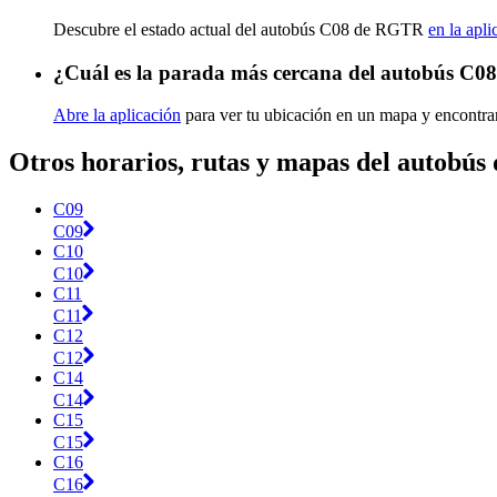
Descubre el estado actual del autobús C08 de RGTR
en la apli
¿Cuál es la parada más cercana del autobús C
Abre la aplicación
para ver tu ubicación en un mapa y encontra
Otros horarios, rutas y mapas del autobú
C09
C09
C10
C10
C11
C11
C12
C12
C14
C14
C15
C15
C16
C16