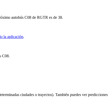
el próximo autobús C08 de RGTR es de 38.
o la aplicación
.
ús C08.
determinadas ciudades o trayectos). También puedes ver predicciones