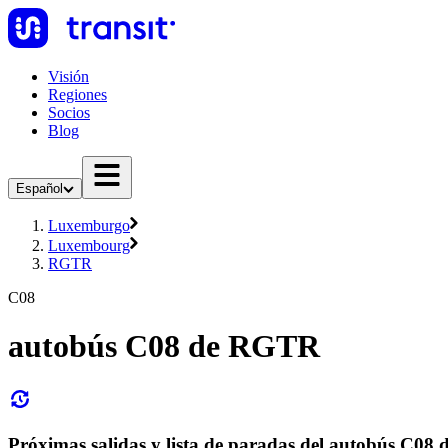
Visión
Regiones
Socios
Blog
Español
Luxemburgo
Luxembourg
RGTR
C08
autobús C08 de RGTR
Próximas salidas y lista de paradas del autobús C0