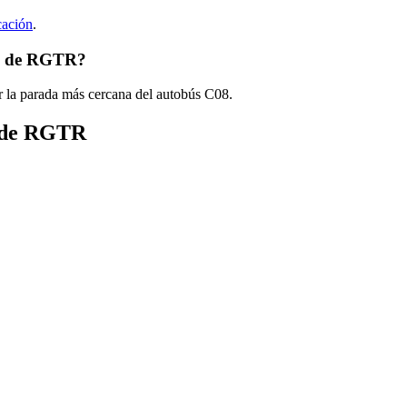
cación
.
08 de RGTR?
r la parada más cercana del autobús C08.
s de RGTR