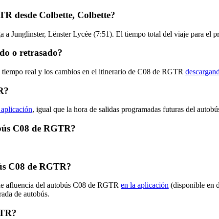
TR desde Colbette, Colbette?
ga a Junglinster, Lënster Lycée (7:51). El tiempo total del viaje para 
do o retrasado?
n tiempo real y los cambios en el itinerario de C08 de RGTR
descargand
R?
 aplicación
, igual que la hora de salidas programadas futuras del autob
utobús C08 de RGTR?
bús C08 de RGTR?
s de afluencia del autobús C08 de RGTR
en la aplicación
(disponible en 
arada de autobús.
GTR?