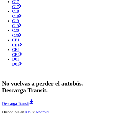
C17
C17
C18
C18
C19
C19
C20
C20
CE1
CE1
CE2
CE2
D01
D01
No vuelvas a perder el autobús.
Descarga Transit.
Descarga Transit
Disponible en
iOS
y
Android