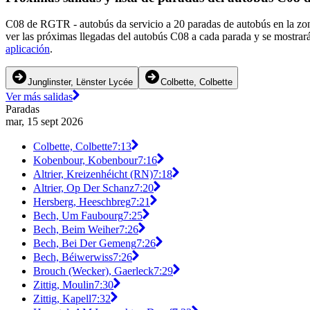
C08 de RGTR - autobús da servicio a 20 paradas de autobús en la zon
ver las próximas llegadas del autobús C08 a cada parada y se mostrar
aplicación
.
Junglinster, Lënster Lycée
Colbette, Colbette
Ver más salidas
Paradas
mar, 15 sept 2026
Colbette, Colbette
7:13
Kobenbour, Kobenbour
7:16
Altrier, Kreizenhéicht (RN)
7:18
Altrier, Op Der Schanz
7:20
Hersberg, Heeschbreg
7:21
Bech, Um Faubourg
7:25
Bech, Beim Weiher
7:26
Bech, Bei Der Gemeng
7:26
Bech, Béiwerwiss
7:26
Brouch (Wecker), Gaerleck
7:29
Zittig, Moulin
7:30
Zittig, Kapell
7:32