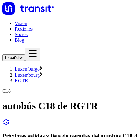
Visión
Regiones
Socios
Blog
Español
Luxemburgo
Luxembourg
RGTR
C18
autobús C18 de RGTR
Próximas salidas y lista de paradas del autobús C1