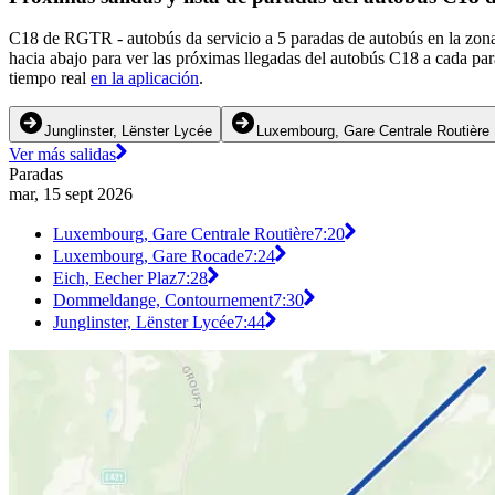
C18 de RGTR - autobús da servicio a 5 paradas de autobús en la zon
hacia abajo para ver las próximas llegadas del autobús C18 a cada pa
tiempo real
en la aplicación
.
Junglinster, Lënster Lycée
Luxembourg, Gare Centrale Routière
Ver más salidas
Paradas
mar, 15 sept 2026
Luxembourg, Gare Centrale Routière
7:20
Luxembourg, Gare Rocade
7:24
Eich, Eecher Plaz
7:28
Dommeldange, Contournement
7:30
Junglinster, Lënster Lycée
7:44