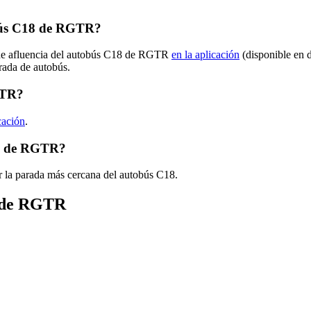
bús C18 de RGTR?
s de afluencia del autobús C18 de RGTR
en la aplicación
(disponible en 
arada de autobús.
GTR?
cación
.
18 de RGTR?
r la parada más cercana del autobús C18.
s de RGTR