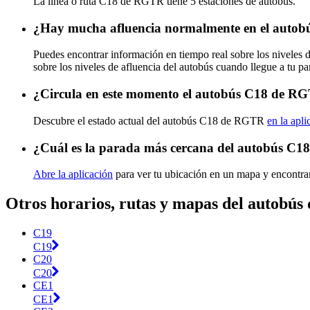
La línea o ruta C18 de RGTR tiene 5 estaciones de autobús.
¿Hay mucha afluencia normalmente en el auto
Puedes encontrar información en tiempo real sobre los nivele
sobre los niveles de afluencia del autobús cuando llegue a tu p
¿Circula en este momento el autobús C18 de R
Descubre el estado actual del autobús C18 de RGTR
en la apli
¿Cuál es la parada más cercana del autobús C
Abre la aplicación
para ver tu ubicación en un mapa y encontra
Otros horarios, rutas y mapas del autobú
C19
C19
C20
C20
CE1
CE1