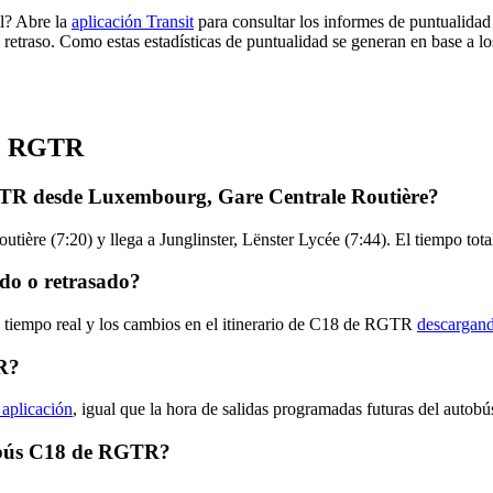
l? Abre la
aplicación Transit
para consultar los informes de puntualidad
 retraso. Como estas estadísticas de puntualidad se generan en base a los
de RGTR
GTR desde Luxembourg, Gare Centrale Routière?
ière (7:20) y llega a Junglinster, Lënster Lycée (7:44). El tiempo tot
do o retrasado?
n tiempo real y los cambios en el itinerario de C18 de RGTR
descargand
R?
 aplicación
, igual que la hora de salidas programadas futuras del autob
utobús C18 de RGTR?