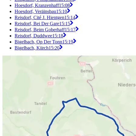
Hoesdorf, Kranzenhaff
15:08
Hoesdorf, Veräinsbau
15:10
Reisdorf, Cité J. Hientgen
15:14
Reisdorf, Bei Der Gare
15:15
Reisdorf, Beim Goberhaff
15:17
Reisdorf, Duddwee
15:18
Bigelbach, Op Der Tonn
15:19
Bigelbach, Kiirch
15:20