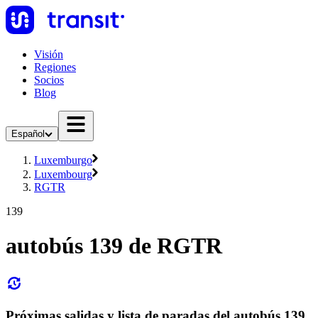
Visión
Regiones
Socios
Blog
Español
Luxemburgo
Luxembourg
RGTR
139
autobús 139 de RGTR
Próximas salidas y lista de paradas del autobús 139