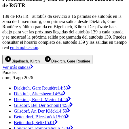
de RGTR
139 de RGTR - autobús da servicio a 16 paradas de autobús en la
zona de Luxembourg, con primera salida desde Diekirch, Gare
Routière y última parada en Bigelbach, Kiirch. Desplázate hacia
abajo para ver las próximas llegadas del autobús 139 a cada parada
y se mostrará la próxima salida programada del autobús 139. Puedes
consultar el horario completo del autobús 139 y las salidas en tiempo
real
en la aplicación
.
Bigelbach, Kiirch
Diekirch, Gare Routière
Ver más salidas
Paradas
dom, 9 ago 2026
Diekirch, Gare Routière
14:53
Diekirch, Altersheem
14:54
Diekirch, Rue J. Merten
14:56
Gilsdorf, Bei Der Schoul
14:58
Gilsdorf, An Der Kléck
14:59
Bettendorf, Bleesbréck
15:00
Bettendorf, Seltz
15:01
Longsdorf, Pompstatioun
15:04