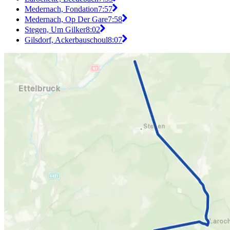
Medernach, Fondation
7:57
Medernach, Op Der Gare
7:58
Stegen, Um Gilker
8:02
Gilsdorf, Ackerbauschoul
8:07