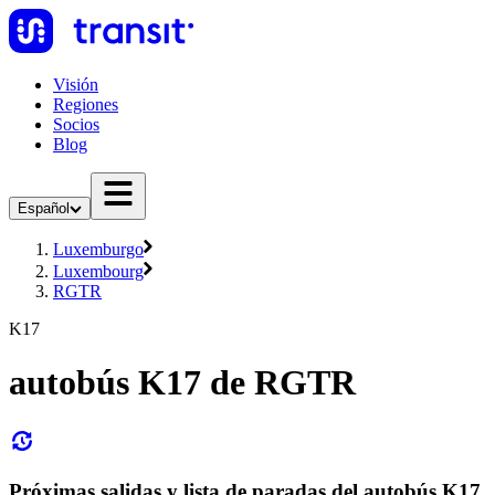
Visión
Regiones
Socios
Blog
Español
Luxemburgo
Luxembourg
RGTR
K17
autobús K17 de RGTR
Próximas salidas y lista de paradas del autobús K17