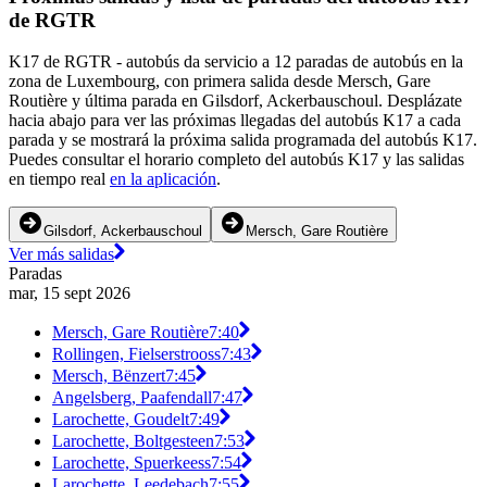
de RGTR
K17 de RGTR - autobús da servicio a 12 paradas de autobús en la
zona de Luxembourg, con primera salida desde Mersch, Gare
Routière y última parada en Gilsdorf, Ackerbauschoul. Desplázate
hacia abajo para ver las próximas llegadas del autobús K17 a cada
parada y se mostrará la próxima salida programada del autobús K17.
Puedes consultar el horario completo del autobús K17 y las salidas
en tiempo real
en la aplicación
.
Gilsdorf, Ackerbauschoul
Mersch, Gare Routière
Ver más salidas
Paradas
mar, 15 sept 2026
Mersch, Gare Routière
7:40
Rollingen, Fielserstrooss
7:43
Mersch, Bënzert
7:45
Angelsberg, Paafendall
7:47
Larochette, Goudelt
7:49
Larochette, Boltgesteen
7:53
Larochette, Spuerkeess
7:54
Larochette, Leedebach
7:55