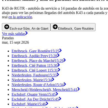
K43 de RGTR - autobús da servicio a 14 paradas de autobús en la zon
abajo para ver las próximas llegadas del autobús K43 a cada parada y
real
en la aplicación
.
Esch-sur-Sûre, An de Gäert
Ettelbruck, Gare Routière
Ver más salidas
Paradas
mar, 15 sept 2026
Ettelbruck, Gare Routière
15:25
Ettelbruck, Apdikt Petry
15:28
Ettelbruck, Place du Marché
15:29
Ettelbruck, Cité Patton 1
15:30
Ettelbruck, Cité Lopert 1
15:31
Niederfeulen, Faubourg
15:33
Niederfeulen, Mairie
15:34
Niederfeulen, Route d'Arlon
15:34
Merscheid (Heiderscheid), Merscheid
15:41
Eschdorf, Quatre Vents
15:45
Eschdorf, An Der Driicht
15:45
Eschdorf, Mairie
15:46