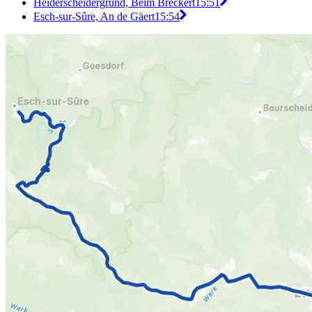
Heiderscheidergrund, Beim Bréckert
15:51
Esch-sur-Sûre, An de Gäert
15:54