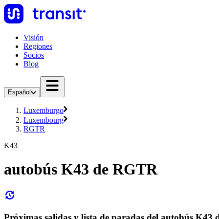
Visión
Regiones
Socios
Blog
Español
Luxemburgo
Luxembourg
RGTR
K43
autobús K43 de RGTR
Próximas salidas y lista de paradas del autobús K4