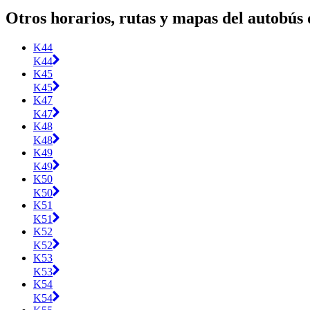
Otros horarios, rutas y mapas del autobú
K44
K44
K45
K45
K47
K47
K48
K48
K49
K49
K50
K50
K51
K51
K52
K52
K53
K53
K54
K54