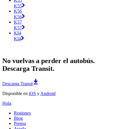
K55
K55
K56
K56
K57
K57
KI4
KI4
No vuelvas a perder el autobús.
Descarga Transit.
Descarga Transit
Disponible en
iOS
y
Android
Hola
Regiones
Blog
Prensa
Ayuda