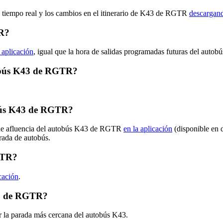
n tiempo real y los cambios en el itinerario de K43 de RGTR
descargand
TR?
 aplicación
, igual que la hora de salidas programadas futuras del autob
utobús K43 de RGTR?
bús K43 de RGTR?
s de afluencia del autobús K43 de RGTR
en la aplicación
(disponible en 
arada de autobús.
GTR?
icación
.
43 de RGTR?
r la parada más cercana del autobús K43.