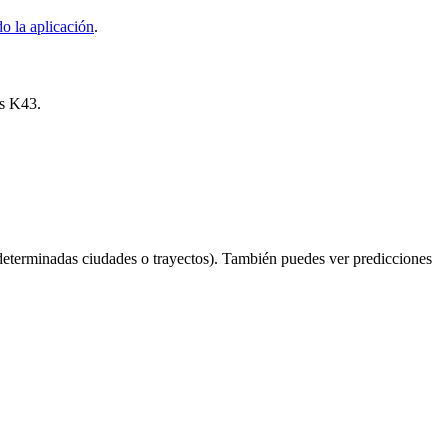
o la aplicación
.
ús K43.
determinadas ciudades o trayectos). También puedes ver predicciones