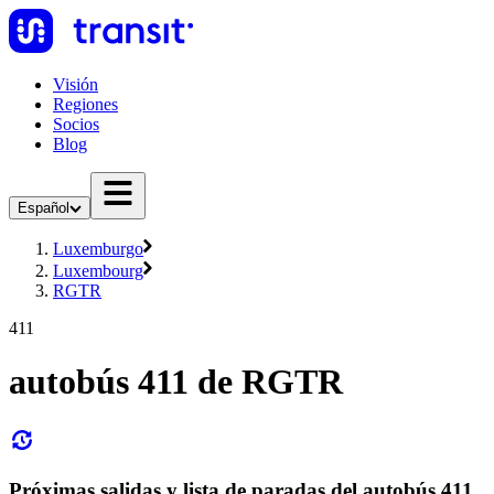
Visión
Regiones
Socios
Blog
Español
Luxemburgo
Luxembourg
RGTR
411
autobús 411 de RGTR
Próximas salidas y lista de paradas del autobús 411