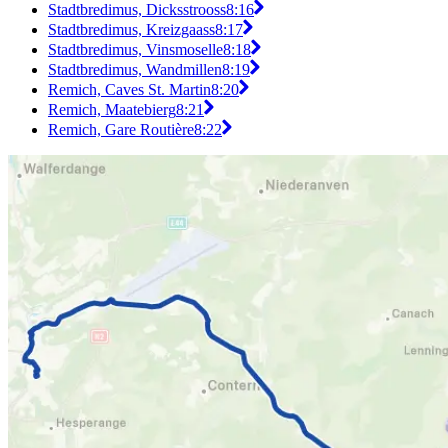
Stadtbredimus, Dicksstrooss
8:16
Stadtbredimus, Kreizgaass
8:17
Stadtbredimus, Vinsmoselle
8:18
Stadtbredimus, Wandmillen
8:19
Remich, Caves St. Martin
8:20
Remich, Maatebierg
8:21
Remich, Gare Routière
8:22