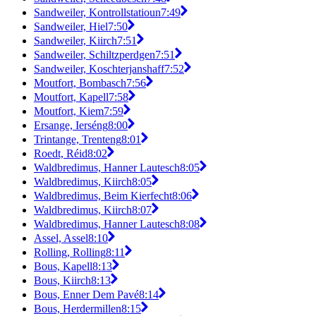
Sandweiler, Kontrollstatioun
7:49
Sandweiler, Hiel
7:50
Sandweiler, Kiirch
7:51
Sandweiler, Schiltzperdgen
7:51
Sandweiler, Koschterjanshaff
7:52
Moutfort, Bombasch
7:56
Moutfort, Kapell
7:58
Moutfort, Kiem
7:59
Ersange, Ierséng
8:00
Trintange, Trenteng
8:01
Roedt, Réid
8:02
Waldbredimus, Hanner Lautesch
8:05
Waldbredimus, Kiirch
8:05
Waldbredimus, Beim Kierfecht
8:06
Waldbredimus, Kiirch
8:07
Waldbredimus, Hanner Lautesch
8:08
Assel, Assel
8:10
Rolling, Rolling
8:11
Bous, Kapell
8:13
Bous, Kiirch
8:13
Bous, Enner Dem Pavé
8:14
Bous, Herdermillen
8:15