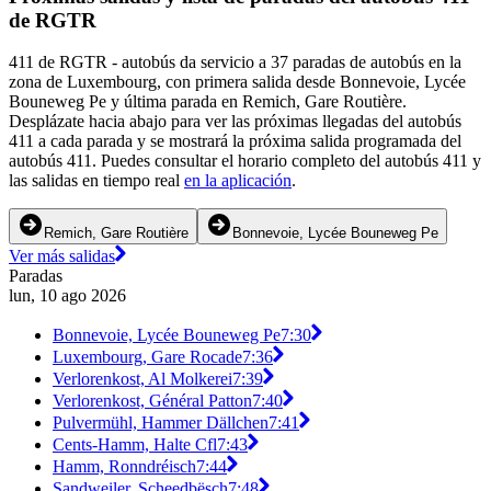
de RGTR
411 de RGTR - autobús da servicio a 37 paradas de autobús en la
zona de Luxembourg, con primera salida desde Bonnevoie, Lycée
Bouneweg Pe y última parada en Remich, Gare Routière.
Desplázate hacia abajo para ver las próximas llegadas del autobús
411 a cada parada y se mostrará la próxima salida programada del
autobús 411. Puedes consultar el horario completo del autobús 411 y
las salidas en tiempo real
en la aplicación
.
Remich, Gare Routière
Bonnevoie, Lycée Bouneweg Pe
Ver más salidas
Paradas
lun, 10 ago 2026
Bonnevoie, Lycée Bouneweg Pe
7:30
Luxembourg, Gare Rocade
7:36
Verlorenkost, Al Molkerei
7:39
Verlorenkost, Général Patton
7:40
Pulvermühl, Hammer Dällchen
7:41
Cents-Hamm, Halte Cfl
7:43
Hamm, Ronndréisch
7:44
Sandweiler, Scheedbësch
7:48