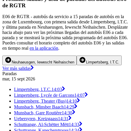
de RGTR
E06 de RGTR - autobús da servicio a 15 paradas de autobús en la
zona de Luxembourg, con primera salida desde Limpertsberg, l.T.C.
y última parada en Neuhaeusgen, Iewescht Neihaischen. Desplázate
hacia abajo para ver las próximas llegadas del autobús E06 a cada
parada y se mostrará la próxima salida programada del autobús E06.
Puedes consultar el horario completo del autobús E06 y las salidas
en tiempo real
en la aplicación
.
Neuhaeusgen, Iewescht Neihaischen
Limpertsberg, l.T.C.
Ver más salidas
Paradas
mar, 15 sept 2026
Limpertsberg, l.T.C.
14:03
Limpertsberg, Lycée de Garçons
14:07
Limpertsberg, Theater (Bus)
14:10
Munsbach, Minsber Baach
14:29
Munsbach, Gare Routière
14:30
Uebersyren, Kreizgaass
14:31
Schuttrange, Al-Schëtter Mëtt
14:33
Schuttrange, Kanecherstrooss
14:34