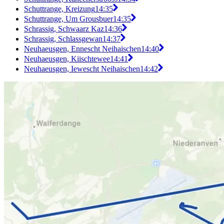
Schuttrange, Kreizung
14:35
Schuttrange, Um Grousbuer
14:35
Schrassig, Schwaarz Kaz
14:36
Schrassig, Schlassgewan
14:37
Neuhaeusgen, Ennescht Neihaischen
14:40
Neuhaeusgen, Kiischtewee
14:41
Neuhaeusgen, Iewescht Neihaischen
14:42