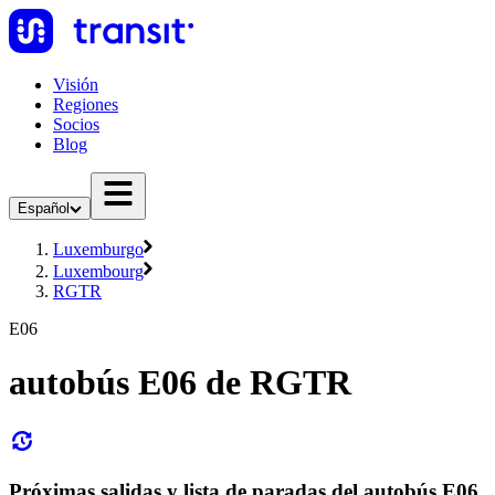
Visión
Regiones
Socios
Blog
Español
Luxemburgo
Luxembourg
RGTR
E06
autobús E06 de RGTR
Próximas salidas y lista de paradas del autobús E06