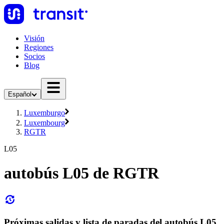
Visión
Regiones
Socios
Blog
Español
Luxemburgo
Luxembourg
RGTR
L05
autobús L05 de RGTR
Próximas salidas y lista de paradas del autobús L05