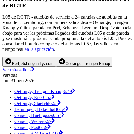
de RGTR
L05 de RGTR - autobús da servicio a 24 paradas de autobús en la
zona de Luxembourg, con primera salida desde Oetrange, Trengen
Knapp y última parada en Perl, Schengen Lyzeum. Desplázate hacia
abajo para ver las próximas llegadas del autobús L05 a cada parada
y se mostrará la próxima salida programada del autobús L05. Puedes
consultar el horario completo del autobús L05 y las salidas en
tiempo real
en la aplicación
.
Perl, Schengen Lyzeum
Oetrange, Trengen Knapp
Ver más salidas
Paradas
lun, 31 ago 2026
Oetrange, Trengen Knapp
6:49
Oetrange, Éiter
6:52
Oetrange, Staefeld
6:53
Lenningen, Hakenhaff
6:54
Canach, Huehlgaass
6:57
Canach, Weber
6:59
Canach, Post
6:59
Canach, AM Bruch
7:00