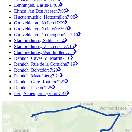
Lenningen, Basilika
7:03
Ehnen, An Den Aessen
7:05
Huettermuehle, Hëttermillen
7:08
Greiveldange, Kellerei
7:09
Greiveldange, Neie Wee
7:09
Greiveldange, Gemengebréck
7:10
Stadtbredimus, Schleis
7:14
Stadtbredimus, Vinsmoselle
7:15
Stadtbredimus, Wandmillen
7:15
Remich, Caves St. Martin
7:16
Remich, Rue de la Corniche
7:19
Remich, Belvédère
7:20
Remich, Maatebierg
7:21
Remich, Gare Routière
7:23
Remich, Piscine
7:25
Perl, Schengen Lyzeum
7:37