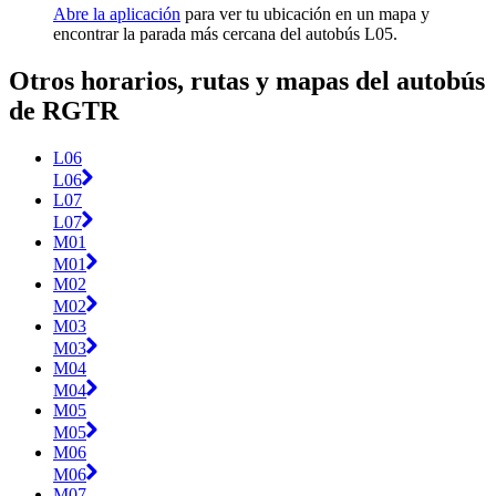
Abre la aplicación
para ver tu ubicación en un mapa y
encontrar la parada más cercana del autobús L05.
Otros horarios, rutas y mapas del autobús
de RGTR
L06
L06
L07
L07
M01
M01
M02
M02
M03
M03
M04
M04
M05
M05
M06
M06
M07