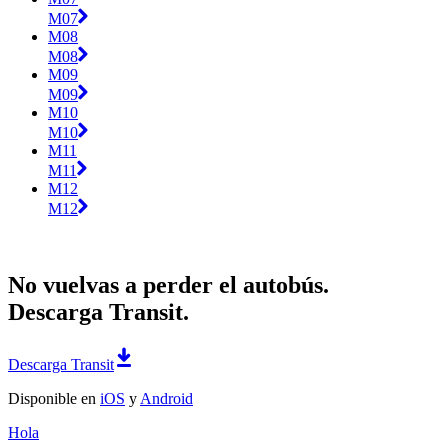
M07
M08
M08
M09
M09
M10
M10
M11
M11
M12
M12
No vuelvas a perder el autobús.
Descarga Transit.
Descarga Transit
Disponible en
iOS
y
Android
Hola