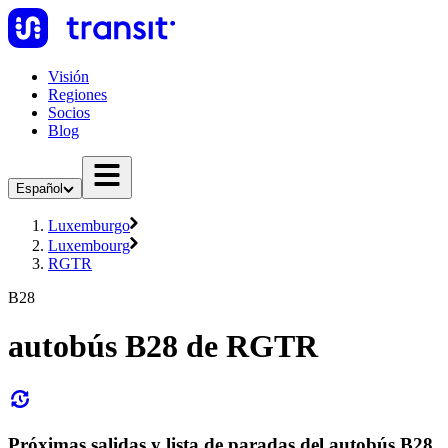
Visión
Regiones
Socios
Blog
Español
Luxemburgo
Luxembourg
RGTR
B28
autobús B28 de RGTR
Próximas salidas y lista de paradas del autobús B28