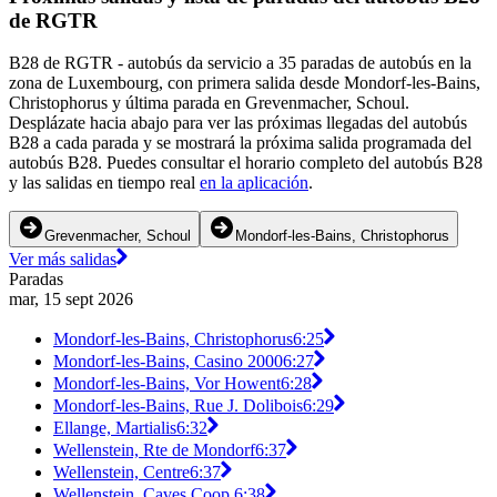
de RGTR
B28 de RGTR - autobús da servicio a 35 paradas de autobús en la
zona de Luxembourg, con primera salida desde Mondorf-les-Bains,
Christophorus y última parada en Grevenmacher, Schoul.
Desplázate hacia abajo para ver las próximas llegadas del autobús
B28 a cada parada y se mostrará la próxima salida programada del
autobús B28. Puedes consultar el horario completo del autobús B28
y las salidas en tiempo real
en la aplicación
.
Grevenmacher, Schoul
Mondorf-les-Bains, Christophorus
Ver más salidas
Paradas
mar, 15 sept 2026
Mondorf-les-Bains, Christophorus
6:25
Mondorf-les-Bains, Casino 2000
6:27
Mondorf-les-Bains, Vor Howent
6:28
Mondorf-les-Bains, Rue J. Dolibois
6:29
Ellange, Martialis
6:32
Wellenstein, Rte de Mondorf
6:37
Wellenstein, Centre
6:37
Wellenstein, Caves Coop.
6:38