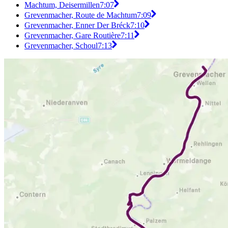
Machtum, Deisermillen
7:07
Grevenmacher, Route de Machtum
7:09
Grevenmacher, Enner Der Bréck
7:10
Grevenmacher, Gare Routière
7:11
Grevenmacher, Schoul
7:13