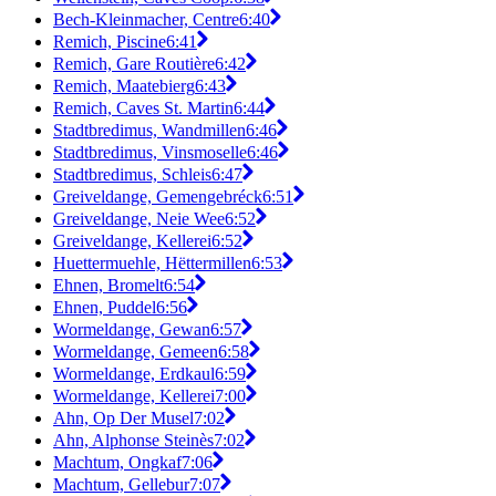
Bech-Kleinmacher, Centre
6:40
Remich, Piscine
6:41
Remich, Gare Routière
6:42
Remich, Maatebierg
6:43
Remich, Caves St. Martin
6:44
Stadtbredimus, Wandmillen
6:46
Stadtbredimus, Vinsmoselle
6:46
Stadtbredimus, Schleis
6:47
Greiveldange, Gemengebréck
6:51
Greiveldange, Neie Wee
6:52
Greiveldange, Kellerei
6:52
Huettermuehle, Hëttermillen
6:53
Ehnen, Bromelt
6:54
Ehnen, Puddel
6:56
Wormeldange, Gewan
6:57
Wormeldange, Gemeen
6:58
Wormeldange, Erdkaul
6:59
Wormeldange, Kellerei
7:00
Ahn, Op Der Musel
7:02
Ahn, Alphonse Steinès
7:02
Machtum, Ongkaf
7:06
Machtum, Gellebur
7:07