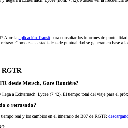
y llegará a Echternach, Lycée (hora: 7:42). Puedes ver la frecuencia de
l? Abre la
aplicación Transit
para consultar los informes de puntualidad
 retraso. Como estas estadísticas de puntualidad se generan en base a los
de RGTR
TR desde Mersch, Gare Routière?
 llega a Echternach, Lycée (7:42). El tiempo total del viaje para el 
do o retrasado?
n tiempo real y los cambios en el itinerario de B07 de RGTR
descargand
R?