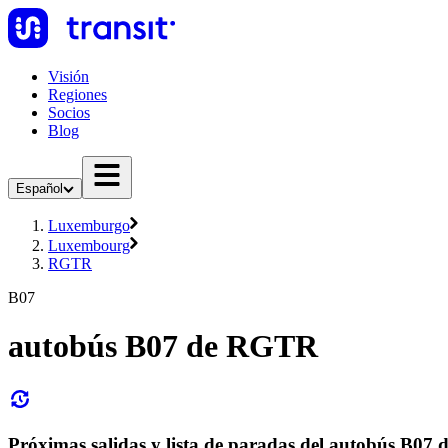
Visión
Regiones
Socios
Blog
Español
Luxemburgo
Luxembourg
RGTR
B07
autobús B07 de RGTR
Próximas salidas y lista de paradas del autobús B0