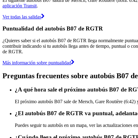
El siguiente autobús B07 saldrá de Mersch, Gare Routière (hora: 6:42) 
aplicación Transit
.
Ver todas las salidas
Puntualidad del autobús B07 de RGTR
¿Quieres saber si el autobús B07 de RGTR llega normalmente puntua
contribuir indicando si tu autobús llega antes de tiempo, puntual o con
de RGTR.
Más información sobre puntualidad
Preguntas frecuentes sobre autobús B07 
¿A qué hora sale el próximo autobús B07 de RG
El próximo autobús B07 sale de Mersch, Gare Routière (6:42) y
¿El autobús B07 de RGTR va puntual, adelanta
Puedes seguir tu autobús en un mapa, ver las actualizaciones e
¿Cuándo llega el próximo autobús B07 de RGT