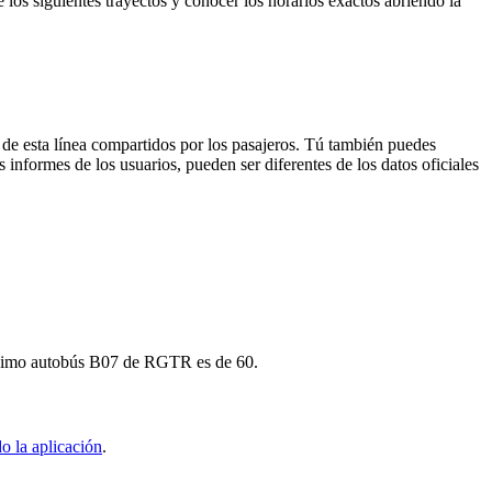
 los siguientes trayectos y conocer los horarios exactos abriendo la
 de esta línea compartidos por los pasajeros. Tú también puedes
 informes de los usuarios, pueden ser diferentes de los datos oficiales
próximo autobús B07 de RGTR es de 60.
o la aplicación
.