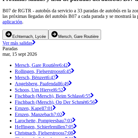
B07 de RGTR - autobús da servicio a 33 paradas de autobús en la zo
las próximas llegadas del autobús B07 a cada parada y se mostrará la
aplicación
.
Echternach, Lycée
Mersch, Gare Routière
Ver más salidas
Paradas
mar, 15 sept 2026
Mersch, Gare Routière
6:42
Rollingen, Fielserstrooss
6:45
Mersch, Bënzert
6:47
Angelsberg, Paafendall
6:49
Schoos, Um Hiervel
6:52
Fischbach (Mersch), Beim Schlass
6:55
Fischbach (Mersch), Op Der Schmët
6:56
Ernzen, Kapell
7:01
Ernzen, Manzebach
7:02
Larochette, Pompjeesbau
7:03
Heffingen, Schierfemillen
7:05
Christnach, Fielserstrooss
7:08