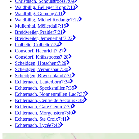
Christnach, Schoulstrooss
7:09
Waldbillig, Bëlleger Kopp
7:10
Waldbillig, Gemeng
7:11
Waldbillig, Michel Rodange
7:12
Mullerthal, Mëllerdall
7:15
Breidweiler, Präitler
7:21
Breidweiler, Jemenerhaff
7:22
Colbette, Colbette
7:24
Consdorf, Haenricht
7:27
Consdorf, Kräizstrooss
7:28
Scheidgen, Hotschent
7:29
Scheidgen, Veräinsbau
7:30
Scheidgen, Biweschland
7:31
Echternach, Lauterborn
7:34
Echternach, Specksmillen
7:35
Echternach, Nonnenmillen-Lac
7:37
Echternach, Centre de Secours
7:38
Echternach, Gare Centre
7:39
Echternach, Morgenstern
7:40
Echternach, Ste Croix
7:41
Echternach, Lycée
7:42