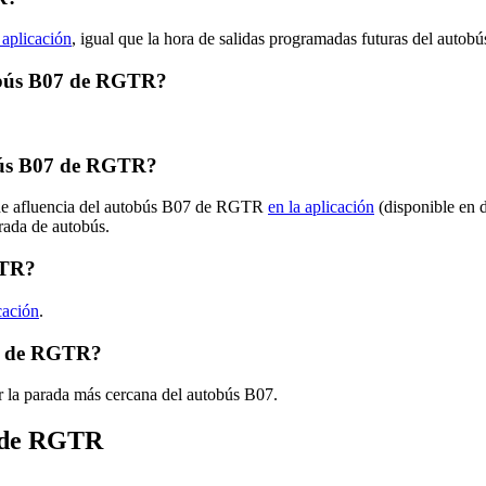
 aplicación
, igual que la hora de salidas programadas futuras del autob
utobús B07 de RGTR?
bús B07 de RGTR?
s de afluencia del autobús B07 de RGTR
en la aplicación
(disponible en 
arada de autobús.
GTR?
cación
.
07 de RGTR?
r la parada más cercana del autobús B07.
s de RGTR