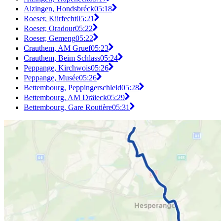
Alzingen, Hondsbréck
05:18
Roeser, Kiirfecht
05:21
Roeser, Oradour
05:22
Roeser, Gemeng
05:22
Crauthem, AM Gruef
05:23
Crauthem, Beim Schlass
05:24
Peppange, Kirchwois
05:26
Peppange, Musée
05:26
Bettembourg, Peppingerschleid
05:28
Bettembourg, AM Dräieck
05:29
Bettembourg, Gare Routière
05:31