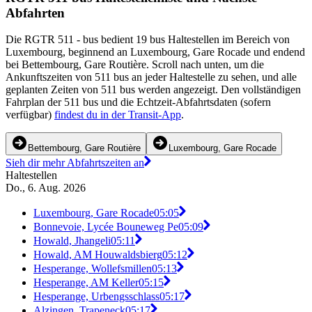
Abfahrten
Die RGTR 511 - bus bedient 19 bus Haltestellen im Bereich von
Luxembourg, beginnend an Luxembourg, Gare Rocade und endend
bei Bettembourg, Gare Routière. Scroll nach unten, um die
Ankunftszeiten von 511 bus an jeder Haltestelle zu sehen, und alle
geplanten Zeiten von 511 bus werden angezeigt. Den vollständigen
Fahrplan der 511 bus und die Echtzeit-Abfahrtsdaten (sofern
verfügbar)
findest du in der Transit-App
.
Bettembourg, Gare Routière
Luxembourg, Gare Rocade
Sieh dir mehr Abfahrtszeiten an
Haltestellen
Do., 6. Aug. 2026
Luxembourg, Gare Rocade
05:05
Bonnevoie, Lycée Bouneweg Pe
05:09
Howald, Jhangeli
05:11
Howald, AM Houwaldsbierg
05:12
Hesperange, Wollefsmillen
05:13
Hesperange, AM Keller
05:15
Hesperange, Urbengsschlass
05:17
Alzingen, Trapeneck
05:17