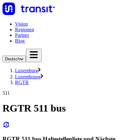
Vision
Regionen
Partner
Blog
Deutsch
Luxemburg
Luxembourg
RGTR
511
RGTR 511 bus
RGTR 511 bus Haltestellenliste und Nächste