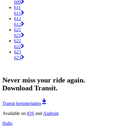
609
611
611
612
612
621
621
622
622
623
623
Never miss your ride again.
Download Transit.
Transit herunterladen
Available on
iOS
and
Android
Hallo