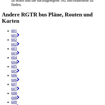
zu sehen und die nächstgelegene 592 bus-Haltestelle zu
finden.
Andere RGTR bus Pläne, Routen und
Karten
601
601
602
602
603
603
604
604
605
605
606
606
607
607
608
608
609