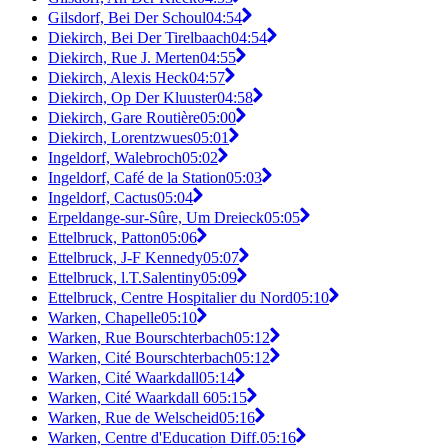
Gilsdorf, Bei Der Schoul
04:54
Diekirch, Bei Der Tirelbaach
04:54
Diekirch, Rue J. Merten
04:55
Diekirch, Alexis Heck
04:57
Diekirch, Op Der Kluuster
04:58
Diekirch, Gare Routière
05:00
Diekirch, Lorentzwues
05:01
Ingeldorf, Walebroch
05:02
Ingeldorf, Café de la Station
05:03
Ingeldorf, Cactus
05:04
Erpeldange-sur-Sûre, Um Dreieck
05:05
Ettelbruck, Patton
05:06
Ettelbruck, J-F Kennedy
05:07
Ettelbruck, l.T.Salentiny
05:09
Ettelbruck, Centre Hospitalier du Nord
05:10
Warken, Chapelle
05:10
Warken, Rue Bourschterbach
05:12
Warken, Cité Bourschterbach
05:12
Warken, Cité Waarkdall
05:14
Warken, Cité Waarkdall 6
05:15
Warken, Rue de Welscheid
05:16
Warken, Centre d'Education Diff.
05:16