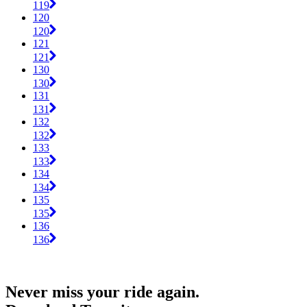
119
120
120
121
121
130
130
131
131
132
132
133
133
134
134
135
135
136
136
Never miss your ride again.