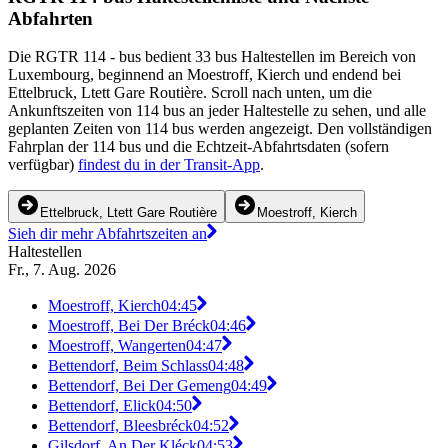
Abfahrten
Die RGTR 114 - bus bedient 33 bus Haltestellen im Bereich von
Luxembourg, beginnend an Moestroff, Kierch und endend bei
Ettelbruck, Ltett Gare Routière. Scroll nach unten, um die
Ankunftszeiten von 114 bus an jeder Haltestelle zu sehen, und alle
geplanten Zeiten von 114 bus werden angezeigt. Den vollständigen
Fahrplan der 114 bus und die Echtzeit-Abfahrtsdaten (sofern
verfügbar)
findest du in der Transit-App
.
Ettelbruck, Ltett Gare Routière
Moestroff, Kierch
Sieh dir mehr Abfahrtszeiten an
Haltestellen
Fr., 7. Aug. 2026
Moestroff, Kierch
04:45
Moestroff, Bei Der Bréck
04:46
Moestroff, Wangerten
04:47
Bettendorf, Beim Schlass
04:48
Bettendorf, Bei Der Gemeng
04:49
Bettendorf, Elick
04:50
Bettendorf, Bleesbréck
04:52
Gilsdorf, An Der Kléck
04:53