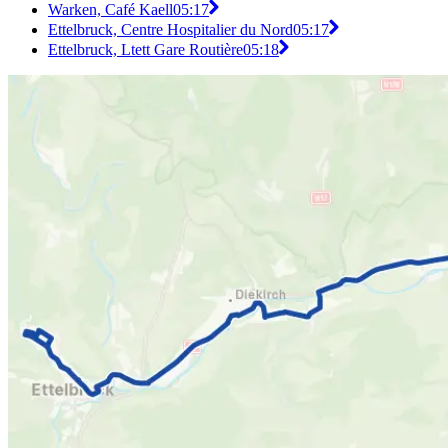
Warken, Café Kaell
05:17
Ettelbruck, Centre Hospitalier du Nord
05:17
Ettelbruck, Ltett Gare Routière
05:18