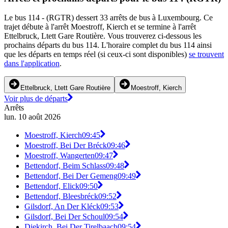
Le bus 114 - (RGTR) dessert 33 arrêts de bus à Luxembourg. Ce
trajet débute à l'arrêt Moestroff, Kierch et se termine à l'arrêt
Ettelbruck, Ltett Gare Routière. Vous trouverez ci-dessous les
prochains départs du bus 114. L'horaire complet du bus 114 ainsi
que les départs en temps réel (si ceux-ci sont disponibles)
se trouvent
dans l'application
.
Ettelbruck, Ltett Gare Routière
Moestroff, Kierch
Voir plus de départs
Arrêts
lun. 10 août 2026
Moestroff, Kierch
09:45
Moestroff, Bei Der Bréck
09:46
Moestroff, Wangerten
09:47
Bettendorf, Beim Schlass
09:48
Bettendorf, Bei Der Gemeng
09:49
Bettendorf, Elick
09:50
Bettendorf, Bleesbréck
09:52
Gilsdorf, An Der Kléck
09:53
Gilsdorf, Bei Der Schoul
09:54
Diekirch, Bei Der Tirelbaach
09:54