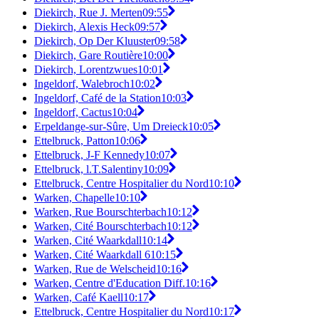
Diekirch, Rue J. Merten
09:55
Diekirch, Alexis Heck
09:57
Diekirch, Op Der Kluuster
09:58
Diekirch, Gare Routière
10:00
Diekirch, Lorentzwues
10:01
Ingeldorf, Walebroch
10:02
Ingeldorf, Café de la Station
10:03
Ingeldorf, Cactus
10:04
Erpeldange-sur-Sûre, Um Dreieck
10:05
Ettelbruck, Patton
10:06
Ettelbruck, J-F Kennedy
10:07
Ettelbruck, l.T.Salentiny
10:09
Ettelbruck, Centre Hospitalier du Nord
10:10
Warken, Chapelle
10:10
Warken, Rue Bourschterbach
10:12
Warken, Cité Bourschterbach
10:12
Warken, Cité Waarkdall
10:14
Warken, Cité Waarkdall 6
10:15
Warken, Rue de Welscheid
10:16
Warken, Centre d'Education Diff.
10:16
Warken, Café Kaell
10:17
Ettelbruck, Centre Hospitalier du Nord
10:17