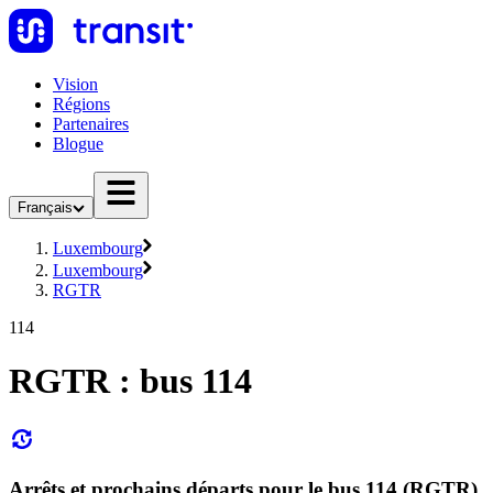
Vision
Régions
Partenaires
Blogue
Français
Luxembourg
Luxembourg
RGTR
114
RGTR : bus 114
Arrêts et prochains départs pour le bus 114 (RGTR)