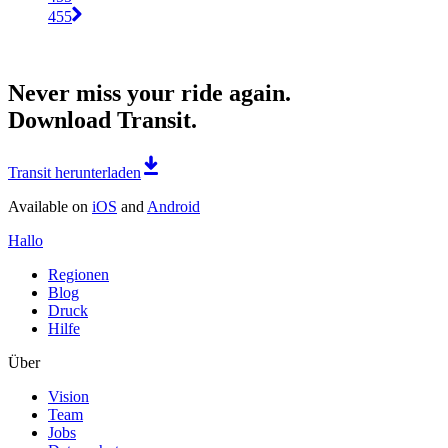
455
Never miss your ride again.
Download Transit.
Transit herunterladen
Available on
iOS
and
Android
Hallo
Regionen
Blog
Druck
Hilfe
Über
Vision
Team
Jobs