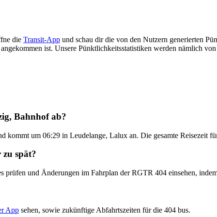
fne die
Transit-App
und schau dir die von den Nutzern generierten Pünk
üh angekommen ist. Unsere Pünktlichkeitsstatistiken werden nämlich vo
zig, Bahnhof ab?
nd kommt um 06:29 in Leudelange, Lalux an. Die gesamte Reisezeit fü
 zu spät?
ates prüfen und Änderungen im Fahrplan der RGTR 404 einsehen, inde
er App
sehen, sowie zukünftige Abfahrtszeiten für die 404 bus.