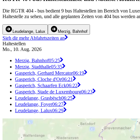
Die RGTR 404 - bus bedient 9 bus Haltestellen im Bereich von Luxe
Haltestelle zu sehen, und alle geplanten Zeiten von 404 bus werden a
Leudelange, Lalux
Merzig, Bahnhof
Sieh dir mehr Abfahrtszeiten an
Haltestellen
Mo., 10. Aug. 2026
Merzig, Bahnhof
05:25
Merzig, Stadthalle
05:35
Gasperich, Gerhard Mercator
06:19
Gasperich, Cloche d'Or
06:21
Gasperich, Schaarfen Eck
06:22
Gasperich, Stade de Luxembourg
06:23
Leudelange, Grasbësch
06:25
Leudelange, Foyer
06:27
Leudelange, Lalux
06:29