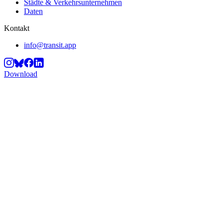
Städte & Verkehrsunternehmen
Daten
Kontakt
info@transit.app
Download