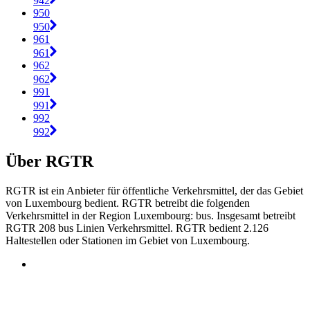
942
950
950
961
961
962
962
991
991
992
992
Über RGTR
RGTR ist ein Anbieter für öffentliche Verkehrsmittel, der das Gebiet
von Luxembourg bedient. RGTR betreibt die folgenden
Verkehrsmittel in der Region Luxembourg: bus. Insgesamt betreibt
RGTR 208 bus Linien Verkehrsmittel. RGTR bedient 2.126
Haltestellen oder Stationen im Gebiet von Luxembourg.