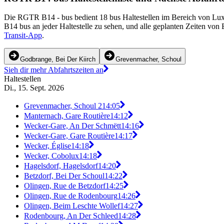
Die RGTR B14 - bus bedient 18 bus Haltestellen im Bereich von Lux
B14 bus an jeder Haltestelle zu sehen, und alle geplanten Zeiten vo
Transit-App
.
Godbrange, Bei Der Kiirch
Grevenmacher, Schoul
Sieh dir mehr Abfahrtszeiten an
Haltestellen
Di., 15. Sept. 2026
Grevenmacher, Schoul 2
14:05
Manternach, Gare Routière
14:12
Wecker-Gare, An Der Schmëtt
14:16
Wecker-Gare, Gare Routière
14:17
Wecker, Église
14:18
Wecker, Cobolux
14:18
Hagelsdorf, Hagelsdorf
14:20
Betzdorf, Bei Der Schoul
14:22
Olingen, Rue de Betzdorf
14:25
Olingen, Rue de Rodenbourg
14:26
Olingen, Beim Leschte Wollef
14:27
Rodenbourg, An Der Schleed
14:28