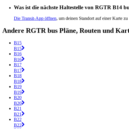
Was ist die nächste Haltestelle von RGTR B14 b
Die Transit-App öffnen
, um deinen Standort auf einer Karte zu
Andere RGTR bus Pläne, Routen und Kar
B15
B15
B16
B16
B17
B17
B18
B18
B19
B19
B20
B20
B21
B21
B22
B22