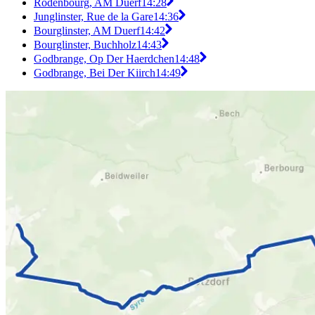
Rodenbourg, AM Duerf
14:28
Junglinster, Rue de la Gare
14:36
Bourglinster, AM Duerf
14:42
Bourglinster, Buchholz
14:43
Godbrange, Op Der Haerdchen
14:48
Godbrange, Bei Der Kiirch
14:49