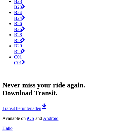
B23
B23
B24
B24
B26
B26
B28
B28
B29
B29
C01
C01
Never miss your ride again.
Download Transit.
Transit herunterladen
Available on
iOS
and
Android
Hallo