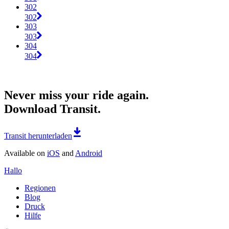
302
302
303
303
304
304
Never miss your ride again.
Download Transit.
Transit herunterladen
Available on
iOS
and
Android
Hallo
Regionen
Blog
Druck
Hilfe