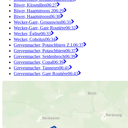
Biwer, Klosmillen
06:27
Biwer, Haaptstrooss 2
06:29
Biwer, Haaptstrooss
06:30
Wecker-Gare, Grousswiss
06:31
Wecker-Gare, Gare Routière
06:32
Wecker, Église
06:33
Wecker, Cobolux
06:34
Grevenmacher, Potaschbierg Z.I.
06:37
Grevenmacher, Potaschbierg
06:37
Grevenmacher, Seidenbroch
06:39
Grevenmacher, Copal
06:39
Grevenmacher, Tanneurs
06:41
Grevenmacher, Gare Routière
06:43