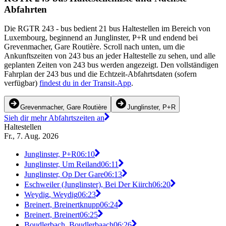
Abfahrten
Die RGTR 243 - bus bedient 21 bus Haltestellen im Bereich von
Luxembourg, beginnend an Junglinster, P+R und endend bei
Grevenmacher, Gare Routière. Scroll nach unten, um die
Ankunftszeiten von 243 bus an jeder Haltestelle zu sehen, und alle
geplanten Zeiten von 243 bus werden angezeigt. Den vollständigen
Fahrplan der 243 bus und die Echtzeit-Abfahrtsdaten (sofern
verfügbar)
findest du in der Transit-App
.
Grevenmacher, Gare Routière
Junglinster, P+R
Sieh dir mehr Abfahrtszeiten an
Haltestellen
Fr., 7. Aug. 2026
Junglinster, P+R
06:10
Junglinster, Um Reiland
06:11
Junglinster, Op Der Gare
06:13
Eschweiler (Junglinster), Bei Der Kiirch
06:20
Weydig, Weydig
06:23
Breinert, Breinertknupp
06:24
Breinert, Breinert
06:25
Boudlerbach, Boudlerbaach
06:26