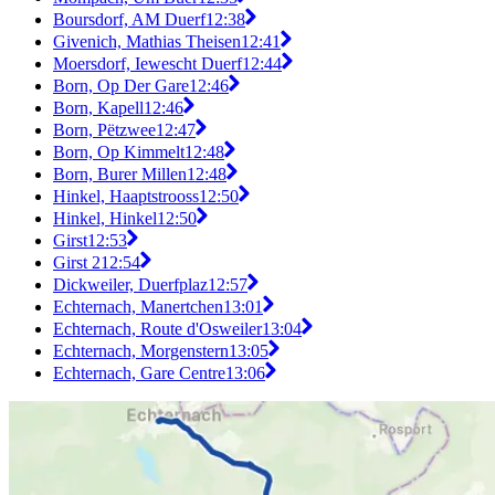
Boursdorf, AM Duerf
12:38
Givenich, Mathias Theisen
12:41
Moersdorf, Iewescht Duerf
12:44
Born, Op Der Gare
12:46
Born, Kapell
12:46
Born, Pëtzwee
12:47
Born, Op Kimmelt
12:48
Born, Burer Millen
12:48
Hinkel, Haaptstrooss
12:50
Hinkel, Hinkel
12:50
Girst
12:53
Girst 2
12:54
Dickweiler, Duerfplaz
12:57
Echternach, Manertchen
13:01
Echternach, Route d'Osweiler
13:04
Echternach, Morgenstern
13:05
Echternach, Gare Centre
13:06