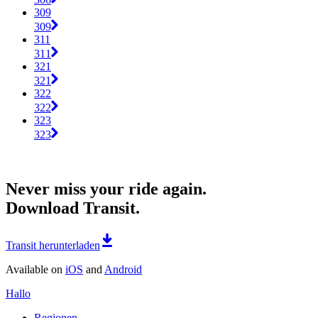
309
309
311
311
321
321
322
322
323
323
Never miss your ride again.
Download Transit.
Transit herunterladen
Available on
iOS
and
Android
Hallo
Regionen