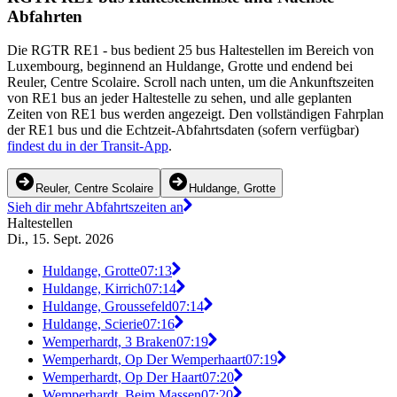
Abfahrten
Die RGTR RE1 - bus bedient 25 bus Haltestellen im Bereich von
Luxembourg, beginnend an Huldange, Grotte und endend bei
Reuler, Centre Scolaire. Scroll nach unten, um die Ankunftszeiten
von RE1 bus an jeder Haltestelle zu sehen, und alle geplanten
Zeiten von RE1 bus werden angezeigt. Den vollständigen Fahrplan
der RE1 bus und die Echtzeit-Abfahrtsdaten (sofern verfügbar)
findest du in der Transit-App
.
Reuler, Centre Scolaire
Huldange, Grotte
Sieh dir mehr Abfahrtszeiten an
Haltestellen
Di., 15. Sept. 2026
Huldange, Grotte
07:13
Huldange, Kirrich
07:14
Huldange, Groussefeld
07:14
Huldange, Scierie
07:16
Wemperhardt, 3 Braken
07:19
Wemperhardt, Op Der Wemperhaart
07:19
Wemperhardt, Op Der Haart
07:20
Wemperhardt, Beim Massen
07:20