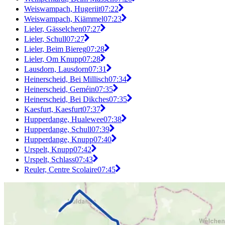
Weiswampach, Hugeriit
07:22
Weiswampach, Kiämmel
07:23
Lieler, Gässelchen
07:27
Lieler, Schull
07:27
Lieler, Beim Biereg
07:28
Lieler, Om Knupp
07:28
Lausdorn, Lausdorn
07:31
Heinerscheid, Bei Millisch
07:34
Heinerscheid, Geméin
07:35
Heinerscheid, Bei Dikches
07:35
Kaesfurt, Kaesfurt
07:37
Hupperdange, Hualewee
07:38
Hupperdange, Schull
07:39
Hupperdange, Knupp
07:40
Urspelt, Knupp
07:42
Urspelt, Schlass
07:43
Reuler, Centre Scolaire
07:45