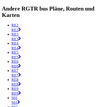
Andere RGTR bus Pläne, Routen und
Karten
RE2
RE2
RE3
RE3
RE4
RE4
RE5
RE5
RE6
RE6
RE7
RE7
RE8
RE8
RE9
RE9
S01
S01
S02