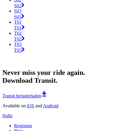
S02
S03
S03
T01
T01
T02
T02
T03
T03
Never miss your ride again.
Download Transit.
Transit herunterladen
Available on
iOS
and
Android
Hallo
Regionen
Blog