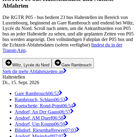
Abfahrten
Die RGTR P05 - bus bedient 23 bus Haltestellen im Bereich von
Luxembourg, beginnend an Gare Rambrouch und endend bei Wiltz,
Lycée du Nord. Scroll nach unten, um die Ankunftszeiten von P05
bus an jeder Haltestelle zu sehen, und alle geplanten Zeiten von P05
bus werden angezeigt. Den vollständigen Fahrplan der P05 bus und
die Echtzeit-Abfahrtsdaten (sofern verfügbar)
findest du in der
Transit-App
.
Wiltz, Lycée du Nord
Gare Rambrouch
Sieh dir mehr Abfahrtszeiten an
Haltestellen
Di., 15. Sept. 2026
Gare Rambrouch
06:52
Rambrouch, Schlass
06:53
Koetschette, Rond-Point
06:54
Arsdorf, An Der Gaass
06:57
Arsdorf, AM Duerf
06:58
Arsdorf, Um Knupp
06:59
Bilsdorf, Riesenhafferwee
07:03
Arsdorf, Misärshaff
07:07