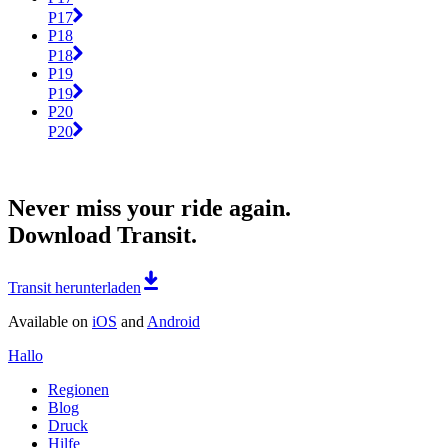
P17
P18
P18
P19
P19
P20
P20
Never miss your ride again.
Download Transit.
Transit herunterladen
Available on
iOS
and
Android
Hallo
Regionen
Blog
Druck
Hilfe