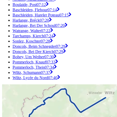
Boulaide, Post
07:12
Baschleiden, Flebour
07:14
Baschleiden, Hareler Poteau
07:15
Harlange, Bréck
07:20
Harlange, Bei Der Schoul
07:20
Watrange, Walter
07:22
Tarchamps, Kierch
07:24
Sonlez, Koschter
07:28
Doncols, Beim Schnegder
07:29
Doncols, Bei Der Kierch
07:29
Bohey, Um Weiher
07:30
Pommerloch, Knauf
07:33
Pommerloch, Theis
07:34
Wiltz, Schumann
07:37
Wiltz, Lycée du Nord
07:40