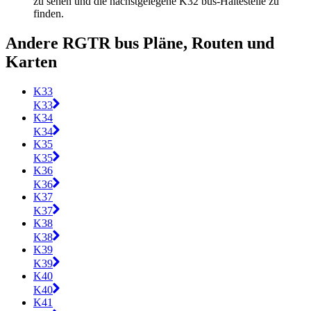
zu sehen und die nächstgelegene K32 bus-Haltestelle zu
finden.
Andere RGTR bus Pläne, Routen und
Karten
K33
K33
K34
K34
K35
K35
K36
K36
K37
K37
K38
K38
K39
K39
K40
K40
K41