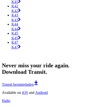
K41
K42
K42
K43
K43
K44
K44
K45
K45
K47
K47
Never miss your ride again.
Download Transit.
Transit herunterladen
Available on
iOS
and
Android
Hallo