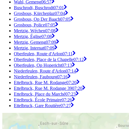
Wahl, Gemeng
06:57
Buschrodt, Buschrodt
07:01
Grosbous, Kiircheplaz
07:04
Grosbous, Op Der Baach
07:05
Grosbous, Police
07:05
Mertzig, Wéchen
07:08
Mertzig, Église
07:08
Mertzig, Gemeng
07:09
Mertzig, Internat
07:09
Oberfeulen, Route d'Arlon
07:11
Oberfeulen, Place de la Chapelle
07:12
Oberfeulen, Op Hopericht
07:13
Niederfeulen, Route d'Arlon
07:14
Niederfeulen, Faubourg
07:16
Ettelbruck, Rue M. Rodange
07:20
Ettelbruck, Rue M. Rodange 39
07:20
Ettelbruck, Place du Marché
07:23
Ettelbruck, École Primaire
07:26
Ettelbruck, Gare Routière
07:27