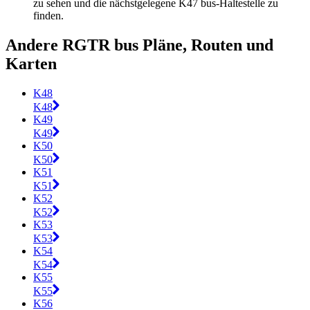
zu sehen und die nächstgelegene K47 bus-Haltestelle zu
finden.
Andere RGTR bus Pläne, Routen und
Karten
K48
K48
K49
K49
K50
K50
K51
K51
K52
K52
K53
K53
K54
K54
K55
K55
K56