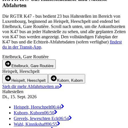
Abfahrten
Die RGTR K47 - bus bedient 23 bus Haltestellen im Bereich von
Luxembourg, beginnend an Heispelt, Heeschpelt und endend bei
Ettelbruck, Gare Routière. Scroll nach unten, um die Ankunftszeiten
von K47 bus an jeder Haltestelle zu sehen, und alle geplanten Zeiten
von K47 bus werden angezeigt. Den vollständigen Fahrplan der
K47 bus und die Echtzeit-Abfahrtsdaten (sofern verfügbar)
findest
du in der Transit-App
.
Ettelbruck, Gare Routière
Ettelbruck, Gare Routière
Heispelt, Heeschpelt
Heispelt, Heeschpelt
Kuborn, Kuborn
Sieh dir mehr Abfahrtszeiten an
Haltestellen
Di., 15. Sept. 2026
Heispelt, Heeschpelt
06:44
Kuborn, Kuborn
06:50
Grevels, Ieweschten Eck
06:54
Wahl, Kinnikshaff
06:55