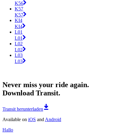
K56
K57
K57
KI4
KI4
L01
L01
L02
L02
L03
L03
Never miss your ride again.
Download Transit.
Transit herunterladen
Available on
iOS
and
Android
Hallo