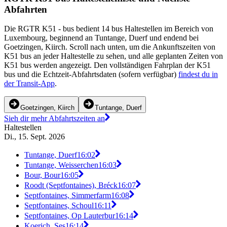
Abfahrten
Die RGTR K51 - bus bedient 14 bus Haltestellen im Bereich von
Luxembourg, beginnend an Tuntange, Duerf und endend bei
Goetzingen, Kiirch. Scroll nach unten, um die Ankunftszeiten von
K51 bus an jeder Haltestelle zu sehen, und alle geplanten Zeiten von
K51 bus werden angezeigt. Den vollständigen Fahrplan der K51
bus und die Echtzeit-Abfahrtsdaten (sofern verfügbar)
findest du in
der Transit-App
.
Goetzingen, Kiirch
Tuntange, Duerf
Sieh dir mehr Abfahrtszeiten an
Haltestellen
Di., 15. Sept. 2026
Tuntange, Duerf
16:02
Tuntange, Weisserchen
16:03
Bour, Bour
16:05
Roodt (Septfontaines), Bréck
16:07
Septfontaines, Simmerfarm
16:08
Septfontaines, Schoul
16:11
Septfontaines, Op Lauterbur
16:14
Koerich, Ses
16:14