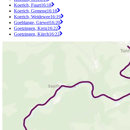
Koerich, Fuurt
16:18
Koerich, Gemeng
16:18
Koerich, Weidewee
16:19
Goeblange, Giewel
16:20
Goetzingen, Kreiz
16:22
Goetzingen, Kiirch
16:22