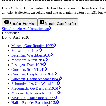
Die RGTR 231 - bus bedient 16 bus Haltestellen im Bereich von Lux
an jeder Haltestelle zu sehen, und alle geplanten Zeiten von 231 bus
Beaufort, Härewiss
Mersch, Gare Routière
Sieh dir mehr Abfahrtszeiten an
Haltestellen
Do., 6. Aug. 2026
Mersch, Gare Routière
19:32
Mersch, Lohr
19:34
Beringen, Wäschbur
19:35
Moesdorf, Kiirch
19:37
Essingen, Essen
19:39
Cruchten, Schléf
19:41
Cruchten, Haaptstrooss
19:42
Cruchten, Heemeschbaach
19:43
Schrondweiler, Um Woes
19:45
Medernach, Op Der Lann
19:51
Medernach, Reineschhaff
19:53
Savelborn, Halerstrooss
19:55
Haller, Rue des Romains
19:58