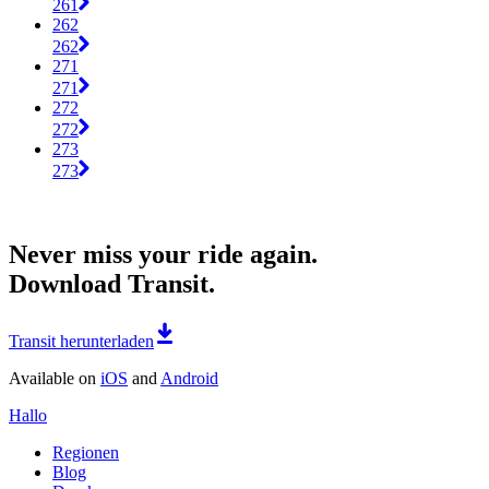
261
262
262
271
271
272
272
273
273
Never miss your ride again.
Download Transit.
Transit herunterladen
Available on
iOS
and
Android
Hallo
Regionen
Blog