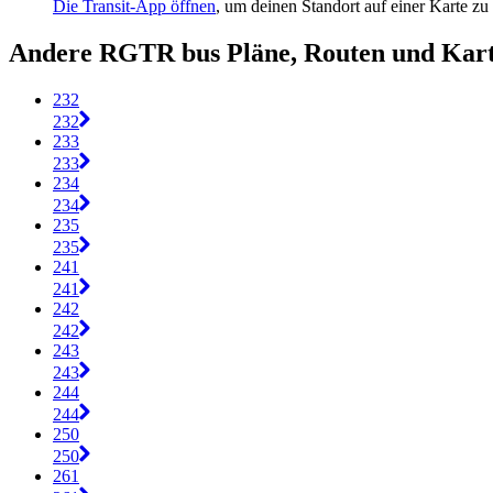
Die Transit-App öffnen
, um deinen Standort auf einer Karte zu
Andere RGTR bus Pläne, Routen und Kar
232
232
233
233
234
234
235
235
241
241
242
242
243
243
244
244
250
250
261