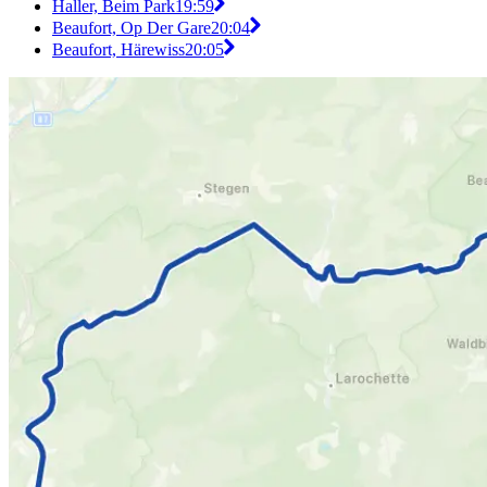
Haller, Beim Park
19:59
Beaufort, Op Der Gare
20:04
Beaufort, Härewiss
20:05