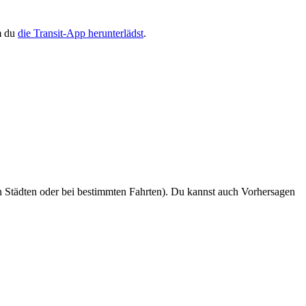
m du
die Transit-App herunterlädst
.
n Städten oder bei bestimmten Fahrten). Du kannst auch Vorhersagen