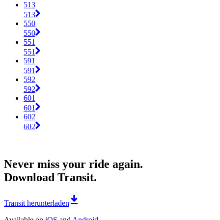
513
513
550
550
551
551
591
591
592
592
601
601
602
602
Never miss your ride again.
Download Transit.
Transit herunterladen
Available on
iOS
and
Android