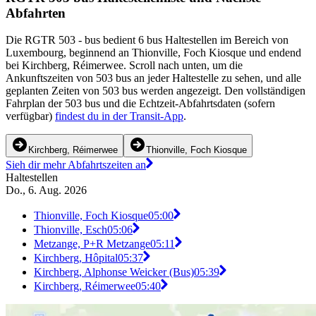
Abfahrten
Die RGTR 503 - bus bedient 6 bus Haltestellen im Bereich von
Luxembourg, beginnend an Thionville, Foch Kiosque und endend
bei Kirchberg, Réimerwee. Scroll nach unten, um die
Ankunftszeiten von 503 bus an jeder Haltestelle zu sehen, und alle
geplanten Zeiten von 503 bus werden angezeigt. Den vollständigen
Fahrplan der 503 bus und die Echtzeit-Abfahrtsdaten (sofern
verfügbar)
findest du in der Transit-App
.
Kirchberg, Réimerwee
Thionville, Foch Kiosque
Sieh dir mehr Abfahrtszeiten an
Haltestellen
Do., 6. Aug. 2026
Thionville, Foch Kiosque
05:00
Thionville, Esch
05:06
Metzange, P+R Metzange
05:11
Kirchberg, Hôpital
05:37
Kirchberg, Alphonse Weicker (Bus)
05:39
Kirchberg, Réimerwee
05:40