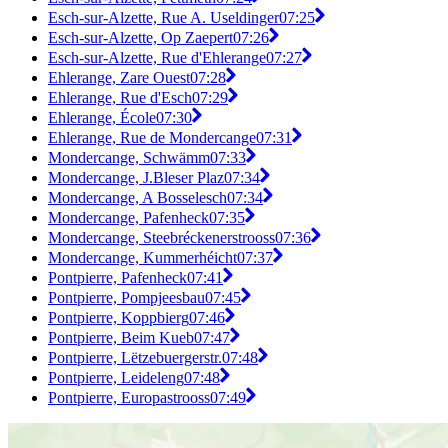
Esch-sur-Alzette, Rue A. Useldinger
07:25
Esch-sur-Alzette, Op Zaepert
07:26
Esch-sur-Alzette, Rue d'Ehlerange
07:27
Ehlerange, Zare Ouest
07:28
Ehlerange, Rue d'Esch
07:29
Ehlerange, École
07:30
Ehlerange, Rue de Mondercange
07:31
Mondercange, Schwämm
07:33
Mondercange, J.Bleser Plaz
07:34
Mondercange, A Bosselesch
07:34
Mondercange, Pafenheck
07:35
Mondercange, Steebréckenerstrooss
07:36
Mondercange, Kummerhéicht
07:37
Pontpierre, Pafenheck
07:41
Pontpierre, Pompjeesbau
07:45
Pontpierre, Koppbierg
07:46
Pontpierre, Beim Kueb
07:47
Pontpierre, Lëtzebuergerstr.
07:48
Pontpierre, Leideleng
07:48
Pontpierre, Europastrooss
07:49