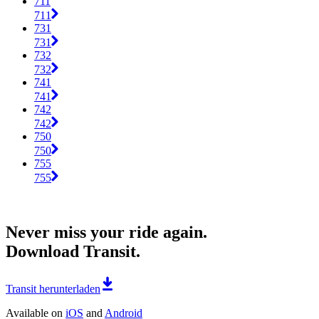
711
711
731
731
732
732
741
741
742
742
750
750
755
755
Never miss your ride again.
Download Transit.
Transit herunterladen
Available on
iOS
and
Android