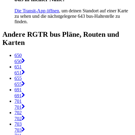
Die Transit-App öffnen
, um deinen Standort auf einer Karte
zu sehen und die nächstgelegene 643 bus-Haltestelle zu
finden.
Andere RGTR bus Pläne, Routen und
Karten
650
650
651
651
655
655
691
691
701
701
702
702
703
703