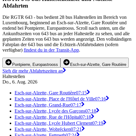
Abfahrten
Die RGTR 643 - bus bedient 28 bus Haltestellen im Bereich von
Luxembourg, beginnend an Esch-sur-Alzette, Gare Routière und
endend bei Pontpierre, Europastrooss. Scroll nach unten, um die
Ankunftszeiten von 643 bus an jeder Haltestelle zu sehen, und alle
geplanten Zeiten von 643 bus werden angezeigt. Den vollständigen
Fahrplan der 643 bus und die Echtzeit-Abfahrtsdaten (sofern
verfügbar)
findest du in der Transit-App
.
Pontpierre, Europastrooss
Esch-sur-Alzette, Gare Routière
Sieh dir mehr Abfahrtszeiten an
Haltestellen
Do., 6. Aug. 2026
Esch-sur-Alzette, Gare Routière
07:15
Esch-sur-Alzette, Place de l'Hôtel de Ville
07:16
Esch-sur-Alzette, Grand-Rue
07:17
Esch-sur-Alzette, Lycée des Garçons
07:18
Esch-sur-Alzette, Rue de l'Hôpital
07:18
Esch-sur-Alzette, Lycée Hubert Clement
07:19
Esch-sur-Alzette, Wobrécken
07:21
Esch-sur-Alzette, Fettmeth
07:24