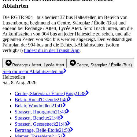
Abfahrten
Die RGTR 904 - bus bedient 37 bus Haltestellen im Bereich von
Luxembourg, beginnend an Centre, Stäreplaz / Étoile (Bus) und
endend bei Redange / Attert, Lycée Atert. Scroll nach unten, um die
Ankunftszeiten von 904 bus an jeder Haltestelle zu sehen, und alle
geplanten Zeiten von 904 bus werden angezeigt. Den vollständigen
Fahrplan der 904 bus und die Echtzeit-Abfahrtsdaten (sofern
verfügbar)
findest du in der Transit-App
.
Redange / Attert, Lycée Atert
Centre, Stäreplaz / Étoile (Bus)
Sieh dir mehr Abfahrtszeiten an
Haltestellen
Sa., 8. Aug. 2026
Centre, Stäreplaz / Étoile (Bus)
21:38
Belair, Rue d'Ostende
21:40
Belair, Wandmillen
21:41
Strassen, Huorgarten
21:43
Strassen, Benelux
21:46
Strassen, Geesseneck
21:48
Bertrange, Belle-Etoile
21:50
Mamer, Tossebierg
21:51