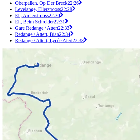
Oberpallen, Op Der Breck
22:26
Levelange, Ellerstrooss
22:28
Ell, Arelerstrooss
22:30
Ell, Beim Schreider
22:31
Gare Redange / Attert
22:33
Redange / Attert, Bian
22:34
Redange / Attert, Lycée Atert
22:38