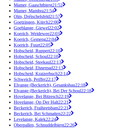
Mamer, Gaaschtbierg
21:52
Mamer, Mambra
21:54
Olm, Dréischelsfeld
21:57
Goetzingen, Kiirch
22:00
Goeblange, Giewel
22:02
Koerich, Weidewee
22:03
Koerich, Gemeng
22:04
Koerich, Fuurt
22:05
Hobscheid, Ruppert
22:10
Hobscheid, Schoul
22:10
Hobscheid, Steekaul
22:13
Hobscheid, Ehnerpad
22:13
Hobscheid, Kraizerbuch
22:14
Schweich, Peiffer
22:17
Elvange (Beckerich), Gesanksbau
22:18
Elvange (Beckerich), Bei Der Schoul
22:18
Hovelange, Bei Bitzesch
22:19
Hovelange, Op Der Halt
22:21
Beckerich, Fraiheetsbam
22:21
Beckerich, Bei Schmatten
22:22
Levelange, Kalek
22:24
Oberpallen, Schnuddelbierg
22:26