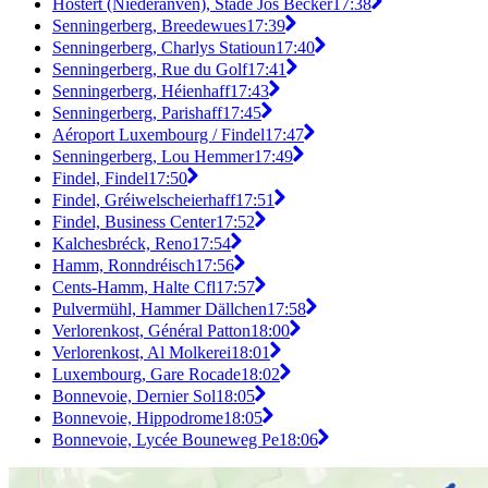
Hostert (Niederanven), Stade Jos Becker
17:38
Senningerberg, Breedewues
17:39
Senningerberg, Charlys Statioun
17:40
Senningerberg, Rue du Golf
17:41
Senningerberg, Héienhaff
17:43
Senningerberg, Parishaff
17:45
Aéroport Luxembourg / Findel
17:47
Senningerberg, Lou Hemmer
17:49
Findel, Findel
17:50
Findel, Gréiwelscheierhaff
17:51
Findel, Business Center
17:52
Kalchesbréck, Reno
17:54
Hamm, Ronndréisch
17:56
Cents-Hamm, Halte Cfl
17:57
Pulvermühl, Hammer Dällchen
17:58
Verlorenkost, Général Patton
18:00
Verlorenkost, Al Molkerei
18:01
Luxembourg, Gare Rocade
18:02
Bonnevoie, Dernier Sol
18:05
Bonnevoie, Hippodrome
18:05
Bonnevoie, Lycée Bouneweg Pe
18:06