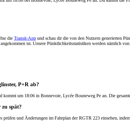
ommt um 18:06 bei Bonnevoie, Lycée Bouneweg Pe an. Du kannst die F
fne die
Transit-App
und schau dir die von den Nutzern generierten Pünk
üh angekommen ist. Unsere Pünktlichkeitsstatistiken werden nämlich vo
linster, P+R ab?
und kommt um 18:06 in Bonnevoie, Lycée Bouneweg Pe an. Die gesamte 
 zu spät?
ates prüfen und Änderungen im Fahrplan der RGTR 223 einsehen, inde