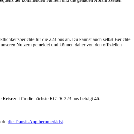
requenz der kommenden Fahrten und die genauen Abfahrtszeiten
tlichkeitsberichte für die 223 bus an. Du kannst auch selbst Berichte
n unseren Nutzern gemeldet und können daher von den offiziellen
Reisezeit für die nächste RGTR 223 bus beträgt 46.
m du
die Transit-App herunterlädst
.