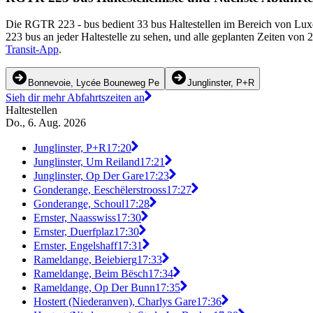
Die RGTR 223 - bus bedient 33 bus Haltestellen im Bereich von Lux
223 bus an jeder Haltestelle zu sehen, und alle geplanten Zeiten von
Transit-App
.
Bonnevoie, Lycée Bouneweg Pe
Junglinster, P+R
Sieh dir mehr Abfahrtszeiten an
Haltestellen
Do., 6. Aug. 2026
Junglinster, P+R
17:20
Junglinster, Um Reiland
17:21
Junglinster, Op Der Gare
17:23
Gonderange, Eeschëlerstrooss
17:27
Gonderange, Schoul
17:28
Ernster, Naasswiss
17:30
Ernster, Duerfplaz
17:30
Ernster, Engelshaff
17:31
Rameldange, Beiebierg
17:33
Rameldange, Beim Bësch
17:34
Rameldange, Op Der Bunn
17:35
Hostert (Niederanven), Charlys Gare
17:36