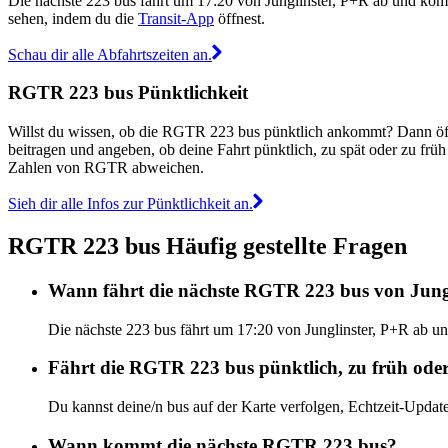
Die nächste 223 bus fährt um 17:20 von Junglinster, P+R ab und k
sehen, indem du die
Transit-App
öffnest.
Schau dir alle Abfahrtszeiten an.
RGTR 223 bus Pünktlichkeit
Willst du wissen, ob die RGTR 223 bus pünktlich ankommt? Dann öf
beitragen und angeben, ob deine Fahrt pünktlich, zu spät oder zu fr
Zahlen von RGTR abweichen.
Sieh dir alle Infos zur Pünktlichkeit an.
RGTR 223 bus Häufig gestellte Fragen
Wann fährt die nächste RGTR 223 bus von Jung
Die nächste 223 bus fährt um 17:20 von Junglinster, P+R ab 
Fährt die RGTR 223 bus pünktlich, zu früh oder
Du kannst deine/n bus auf der Karte verfolgen, Echtzeit-Upd
Wann kommt die nächste RGTR 223 bus?