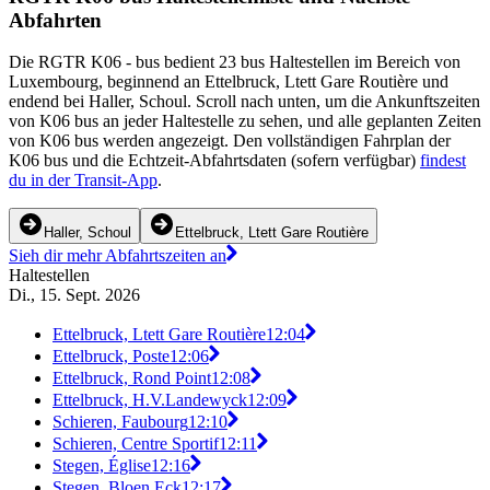
Abfahrten
Die RGTR K06 - bus bedient 23 bus Haltestellen im Bereich von
Luxembourg, beginnend an Ettelbruck, Ltett Gare Routière und
endend bei Haller, Schoul. Scroll nach unten, um die Ankunftszeiten
von K06 bus an jeder Haltestelle zu sehen, und alle geplanten Zeiten
von K06 bus werden angezeigt. Den vollständigen Fahrplan der
K06 bus und die Echtzeit-Abfahrtsdaten (sofern verfügbar)
findest
du in der Transit-App
.
Haller, Schoul
Ettelbruck, Ltett Gare Routière
Sieh dir mehr Abfahrtszeiten an
Haltestellen
Di., 15. Sept. 2026
Ettelbruck, Ltett Gare Routière
12:04
Ettelbruck, Poste
12:06
Ettelbruck, Rond Point
12:08
Ettelbruck, H.V.Landewyck
12:09
Schieren, Faubourg
12:10
Schieren, Centre Sportif
12:11
Stegen, Église
12:16
Stegen, Bloen Eck
12:17