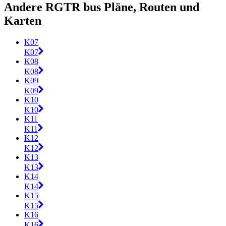
Andere RGTR bus Pläne, Routen und
Karten
K07
K07
K08
K08
K09
K09
K10
K10
K11
K11
K12
K12
K13
K13
K14
K14
K15
K15
K16
K16