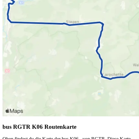
bus RGTR K06 Routenkarte
Oben findest du die Karte der bus K06 - von RGTR. Diese Karte