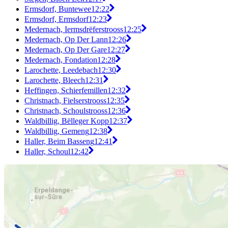
Ermsdorf, Buntewee
12:22
Ermsdorf, Ermsdorf
12:23
Medernach, Iermsdrëferstrooss
12:25
Medernach, Op Der Lann
12:26
Medernach, Op Der Gare
12:27
Medernach, Fondation
12:28
Larochette, Leedebach
12:30
Larochette, Bleech
12:31
Heffingen, Schierfemillen
12:32
Christnach, Fielserstrooss
12:35
Christnach, Schoulstrooss
12:36
Waldbillig, Bëlleger Kopp
12:37
Waldbillig, Gemeng
12:38
Haller, Beim Basseng
12:41
Haller, Schoul
12:42