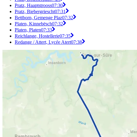
Pratz, Haaptstrooss
07:30
Pratz, Biebergriescht
07:31
Bettborn, Gemenge Plaz
07:32
Platen, Kinnebësch
07:32
Platen, Platen
07:33
Reichlange, Hostellerie
07:35
Redange / Attert, Lycée Atert
07:38