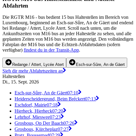
Abfahrten
Die RGTR M16 - bus bedient 15 bus Haltestellen im Bereich von
Luxembourg, beginnend an Esch-sur-Sûre, An de Gäert und endend
bei Redange / Attert, Lycée Atert. Scroll nach unten, um die
Ankunftszeiten von M16 bus an jeder Haltestelle zu sehen, und alle
geplanten Zeiten von M16 bus werden angezeigt. Den vollständigen
Fahrplan der M16 bus und die Echtzeit-Abfahrtsdaten (sofern
verfügbar)
findest du in der Transit-App
.
Redange / Attert, Lycée Atert
Esch-sur-Sûre, An de Gäert
Sieh dir mehr Abfahrtszeiten an
Haltestellen
Di., 15. Sept. 2026
Esch-sur-Sûre, An de Gäert
07:10
Heiderscheidergrund, Beim Bréckert
07:13
Eschdorf, Mairie
07:18
Hierheck, Hierheck
07:20
Lehrhof, Mieswee
07:23
Grosbous, Op Der Baach
07:26
Grosbous, Kiircheplaz
07:27
Pratz, Bousserpad
07:29