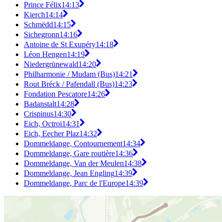
Prince Félix
14:13
Kierch
14:14
Schmëdd
14:15
Sichegronn
14:16
Antoine de St Exupéry
14:18
Léon Hengen
14:19
Niedergrünewald
14:20
Philharmonie / Mudam (Bus)
14:21
Rout Bréck / Pafendall (Bus)
14:23
Fondation Pescatore
14:26
Badanstalt
14:28
Crispinus
14:30
Eich, Octroi
14:31
Eich, Eecher Plaz
14:32
Dommeldange, Contournement
14:34
Dommeldange, Gare routière
14:36
Dommeldange, Van der Meulen
14:38
Dommeldange, Jean Engling
14:39
Dommeldange, Parc de l'Europe
14:39