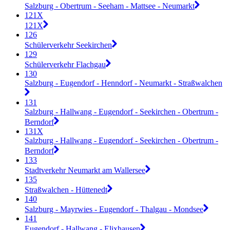
Salzburg - Obertrum - Seeham - Mattsee - Neumarkt
121X
121X
126
Schülerverkehr Seekirchen
129
Schülerverkehr Flachgau
130
Salzburg - Eugendorf - Henndorf - Neumarkt - Straßwalchen
131
Salzburg - Hallwang - Eugendorf - Seekirchen - Obertrum -
Berndorf
131X
Salzburg - Hallwang - Eugendorf - Seekirchen - Obertrum -
Berndorf
133
Stadtverkehr Neumarkt am Wallersee
135
Straßwalchen - Hüttenedt
140
Salzburg - Mayrwies - Eugendorf - Thalgau - Mondsee
141
Eugendorf - Hallwang - Elixhausen