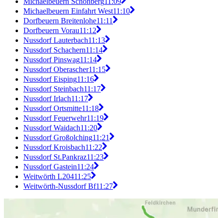
Michaelbeuern Schönberg
11:09
Michaelbeuern Einfahrt West
11:10
Dorfbeuern Breitenlohe
11:11
Dorfbeuern Vorau
11:12
Nussdorf Lauterbach
11:13
Nussdorf Schachern
11:14
Nussdorf Pinswag
11:14
Nussdorf Oberascher
11:15
Nussdorf Eisping
11:16
Nussdorf Steinbach
11:17
Nussdorf Irlach
11:17
Nussdorf Ortsmitte
11:18
Nussdorf Feuerwehr
11:19
Nussdorf Waidach
11:20
Nussdorf Großolching
11:21
Nussdorf Kroisbach
11:22
Nussdorf St.Pankraz
11:23
Nussdorf Gastein
11:24
Weitwörth L204
11:25
Weitwörth-Nussdorf Bf
11:27