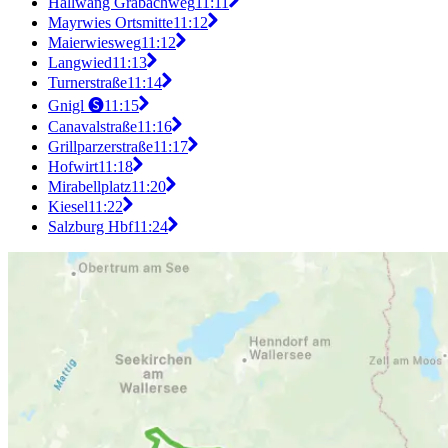
Hallwang Grabachweg
11:11
Mayrwies Ortsmitte
11:12
Maierwiesweg
11:12
Langwied
11:13
Turnerstraße
11:14
Gnigl 🅢
11:15
Canavalstraße
11:16
Grillparzerstraße
11:17
Hofwirt
11:18
Mirabellplatz
11:20
Kiesel
11:22
Salzburg Hbf
11:24