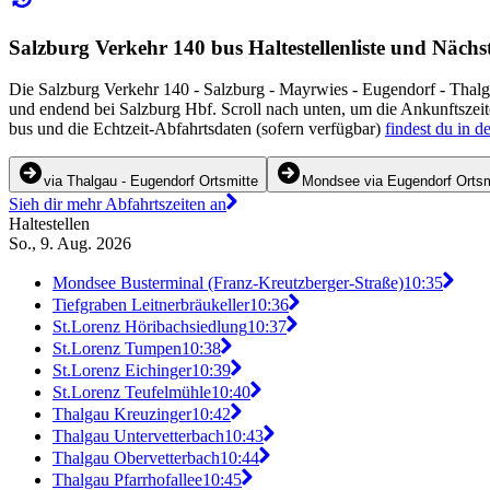
Salzburg Verkehr 140 bus Haltestellenliste und Nächs
Die Salzburg Verkehr 140 - Salzburg - Mayrwies - Eugendorf - Thalg
und endend bei Salzburg Hbf. Scroll nach unten, um die Ankunftszeit
bus und die Echtzeit-Abfahrtsdaten (sofern verfügbar)
findest du in d
via Thalgau - Eugendorf Ortsmitte
Mondsee via Eugendorf Ortsm
Sieh dir mehr Abfahrtszeiten an
Haltestellen
So., 9. Aug. 2026
Mondsee Busterminal (Franz-Kreutzberger-Straße)
10:35
Tiefgraben Leitnerbräukeller
10:36
St.Lorenz Höribachsiedlung
10:37
St.Lorenz Tumpen
10:38
St.Lorenz Eichinger
10:39
St.Lorenz Teufelmühle
10:40
Thalgau Kreuzinger
10:42
Thalgau Untervetterbach
10:43
Thalgau Obervetterbach
10:44
Thalgau Pfarrhofallee
10:45