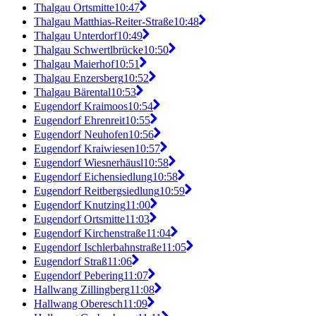
Thalgau Ortsmitte
10:47
Thalgau Matthias-Reiter-Straße
10:48
Thalgau Unterdorf
10:49
Thalgau Schwertlbrücke
10:50
Thalgau Maierhof
10:51
Thalgau Enzersberg
10:52
Thalgau Bärental
10:53
Eugendorf Kraimoos
10:54
Eugendorf Ehrenreit
10:55
Eugendorf Neuhofen
10:56
Eugendorf Kraiwiesen
10:57
Eugendorf Wiesnerhäusl
10:58
Eugendorf Eichensiedlung
10:58
Eugendorf Reitbergsiedlung
10:59
Eugendorf Knutzing
11:00
Eugendorf Ortsmitte
11:03
Eugendorf Kirchenstraße
11:04
Eugendorf Ischlerbahnstraße
11:05
Eugendorf Straß
11:06
Eugendorf Pebering
11:07
Hallwang Zillingberg
11:08
Hallwang Oberesch
11:09