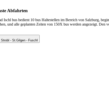
hste Abfahrten
ad Ischl bus bedient 10 bus Haltestellen im Bereich von Salzburg, beg
ehen, und alle geplanten Zeiten von 150X bus werden angezeigt. Den v
KURS via Strobl - St.Gilgen - Fuschl