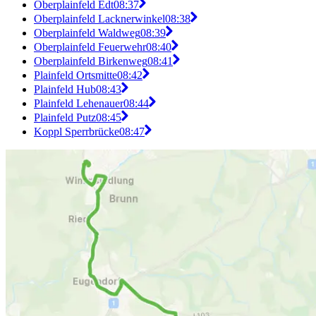
Oberplainfeld Edt
08:37
Oberplainfeld Lacknerwinkel
08:38
Oberplainfeld Waldweg
08:39
Oberplainfeld Feuerwehr
08:40
Oberplainfeld Birkenweg
08:41
Plainfeld Ortsmitte
08:42
Plainfeld Hub
08:43
Plainfeld Lehenauer
08:44
Plainfeld Putz
08:45
Koppl Sperrbrücke
08:47