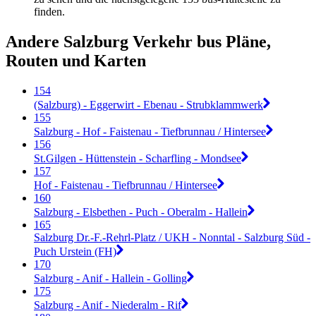
finden.
Andere Salzburg Verkehr bus Pläne,
Routen und Karten
154
(Salzburg) - Eggerwirt - Ebenau - Strubklammwerk
155
Salzburg - Hof - Faistenau - Tiefbrunnau / Hintersee
156
St.Gilgen - Hüttenstein - Scharfling - Mondsee
157
Hof - Faistenau - Tiefbrunnau / Hintersee
160
Salzburg - Elsbethen - Puch - Oberalm - Hallein
165
Salzburg Dr.-F.-Rehrl-Platz / UKH - Nonntal - Salzburg Süd -
Puch Urstein (FH)
170
Salzburg - Anif - Hallein - Golling
175
Salzburg - Anif - Niederalm - Rif