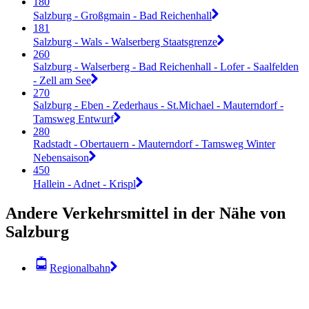
180
Salzburg - Großgmain - Bad Reichenhall
181
Salzburg - Wals - Walserberg Staatsgrenze
260
Salzburg - Walserberg - Bad Reichenhall - Lofer - Saalfelden
- Zell am See
270
Salzburg - Eben - Zederhaus - St.Michael - Mauterndorf -
Tamsweg Entwurf
280
Radstadt - Obertauern - Mauterndorf - Tamsweg Winter
Nebensaison
450
Hallein - Adnet - Krispl
Andere Verkehrsmittel in der Nähe von
Salzburg
Regionalbahn