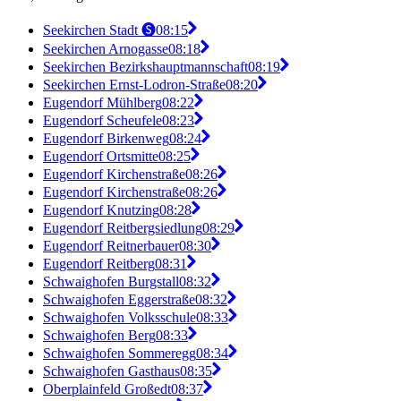
Seekirchen Stadt 🅢
08:15
Seekirchen Arnogasse
08:18
Seekirchen Bezirkshauptmannschaft
08:19
Seekirchen Ernst-Lodron-Straße
08:20
Eugendorf Mühlberg
08:22
Eugendorf Scheufele
08:23
Eugendorf Birkenweg
08:24
Eugendorf Ortsmitte
08:25
Eugendorf Kirchenstraße
08:26
Eugendorf Kirchenstraße
08:26
Eugendorf Knutzing
08:28
Eugendorf Reitbergsiedlung
08:29
Eugendorf Reitnerbauer
08:30
Eugendorf Reitberg
08:31
Schwaighofen Burgstall
08:32
Schwaighofen Eggerstraße
08:32
Schwaighofen Volksschule
08:33
Schwaighofen Berg
08:33
Schwaighofen Sommeregg
08:34
Schwaighofen Gasthaus
08:35
Oberplainfeld Großedt
08:37